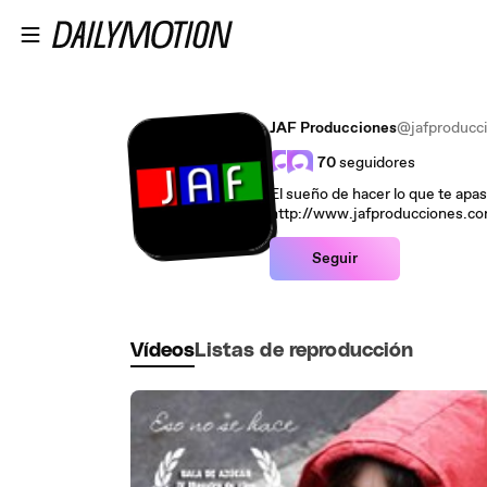
Saltar al contenido principal
JAF Producciones
@jafproducc
70
seguidores
El sueño de hacer lo que te apas
http://www.jafproducciones.c
Seguir
Vídeos
Listas de reproducción