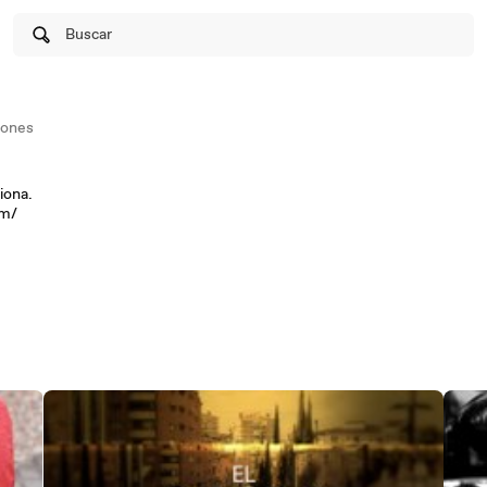
Buscar
iones
iona.
om/