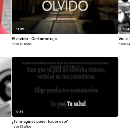
11:39
1:24
El olvido - Cortometraje
Vous i
hace 12 años
hace 1
0:51
¿Te imaginas poder hacer eso?
hace 13 años