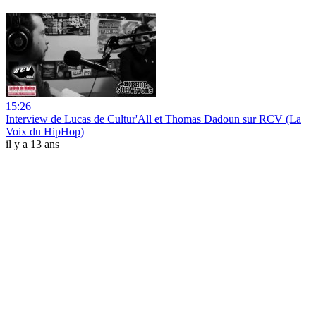
15:26
Interview de Lucas de Cultur'All et Thomas Dadoun sur RCV (La
Voix du HipHop)
il y a 13 ans