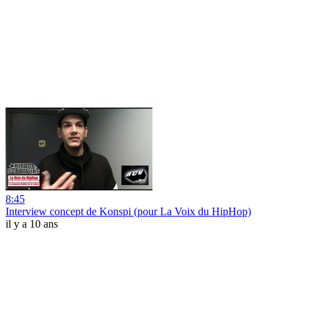
8:45
Interview concept de Konspi (pour La Voix du HipHop)
il y a 10 ans