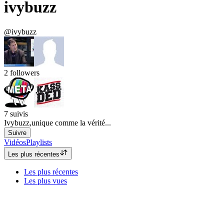
ivybuzz
@ivybuzz
2
followers
7
suivis
Ivybuzz,unique comme la vérité...
Suivre
Vidéos
Playlists
Les plus récentes
Les plus récentes
Les plus vues