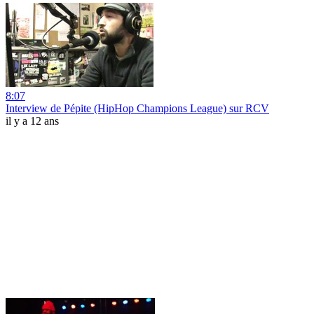
8:07
Interview de Pépite (HipHop Champions League) sur RCV
il y a 12 ans