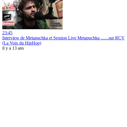
23:45
Interview de Metapuchka et Session Live Metapuchka .......sur RCV
(La Voix du HipHop)
il y a 13 ans