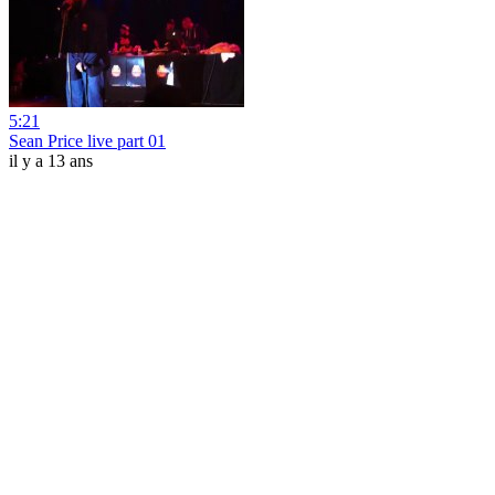
5:21
Sean Price live part 01
il y a 13 ans