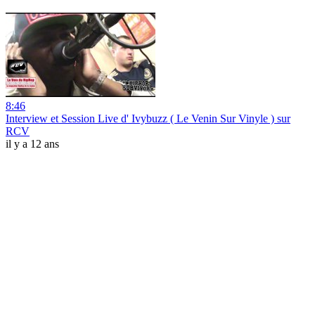
8:46
Interview et Session Live d' Ivybuzz ( Le Venin Sur Vinyle ) sur
RCV
il y a 12 ans