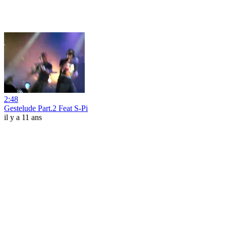
2:48
Gestelude Part.2 Feat S-Pi
il y a 11 ans