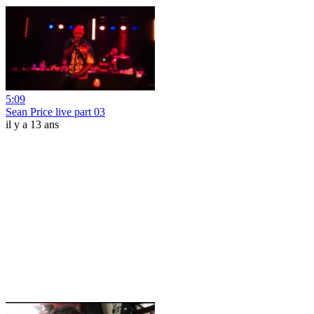
5:09
Sean Price live part 03
il y a 13 ans