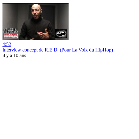
4:52
Interview concept de R.E.D. (Pour La Voix du HipHop)
il y a 10 ans