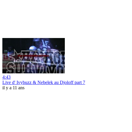
4:43
Live d' Ivybuzz & Nebelek au Djoloff part 7
il y a 11 ans