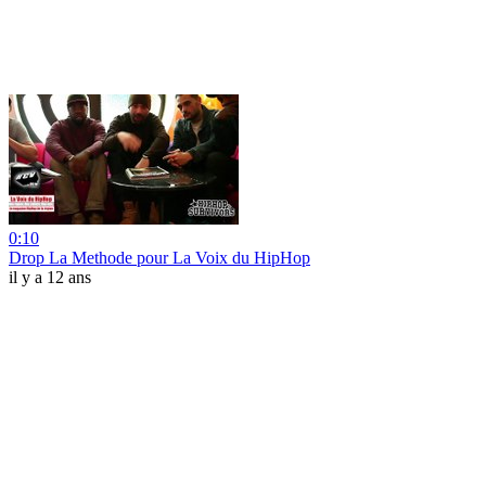
0:10
Drop La Methode pour La Voix du HipHop
il y a 12 ans