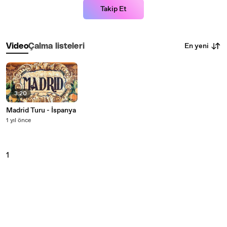
Takip Et
En yeni
Video
Çalma listeleri
3:20
Madrid Turu - İspanya
1 yıl önce
1