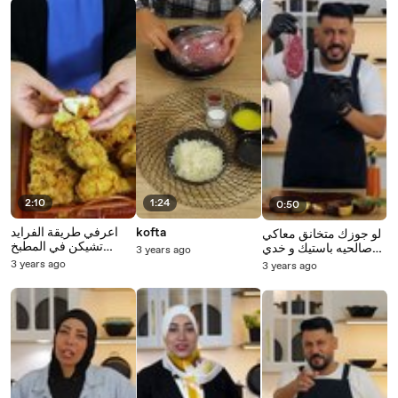
2:10
1:24
0:50
kofta
اعرفي طريقة الفرايد
لو جوزك متخانق معاكي
تشيكن في المطبخ
صالحيه باستيك و خدي
3 years ago
بطريقة الشيف ايمو‍
من الخناقة بريك ،تعالي
3 years ago
3 years ago
اعرفي طريقة ستيك
المطاعم في المطبخ
بطريقة الشيف كريم
فؤاد‍ @fe_elmatbkh
المقادير - قطعه لحم
ريب اي توم ذبده زيت
ملح فلفل اسود روز
ماري فريش مستنينك