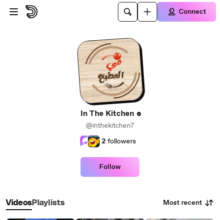
Skip to main content
Connect
In The Kitchen
@inthekitchen7
2
followers
Follow
Most recent
Videos
Playlists