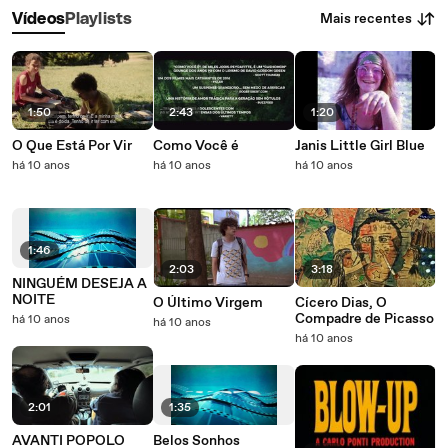
Mais recentes
Vídeos
Playlists
1:50
2:43
1:20
O Que Está Por Vir
Como Você é
Janis Little Girl Blue
há 10 anos
há 10 anos
há 10 anos
1:46
2:03
3:18
NINGUÉM DESEJA A
NOITE
O Último Virgem
Cícero Dias, O
Compadre de Picasso
há 10 anos
há 10 anos
há 10 anos
2:01
1:35
AVANTI POPOLO
Belos Sonhos