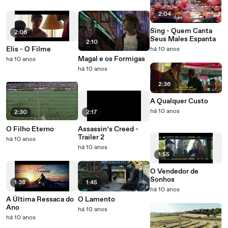
2:04
Sing - Quem Canta
2:06
Seus Males Espanta
2:10
Elis - O Filme
há 10 anos
Magal e os Formigas
há 10 anos
há 10 anos
2:36
A Qualquer Custo
há 10 anos
2:30
2:17
O Filho Eterno
Assassin’s Creed -
Trailer 2
há 10 anos
há 10 anos
1:55
O Vendedor de
Sonhos
1:38
1:45
há 10 anos
A Última Ressaca do
O Lamento
Ano
há 10 anos
há 10 anos