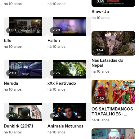
0:59
há 10 anos
há 10 anos
Blow-Up
há 10 anos
1:50
2:29
Elle
Fallen
há 10 anos
há 10 anos
1:54
Nas Estradas do
Nepal
há 10 anos
2:10
2:25
Neruda
xXx Reativado
há 10 anos
há 10 anos
2:32
OS SALTIMBANCOS
TRAPALHÕES -
2:12
1:30
Rumo a Hollywood
há 10 anos
Dunkirk (2017)
Animais Noturnos
há 10 anos
há 10 anos