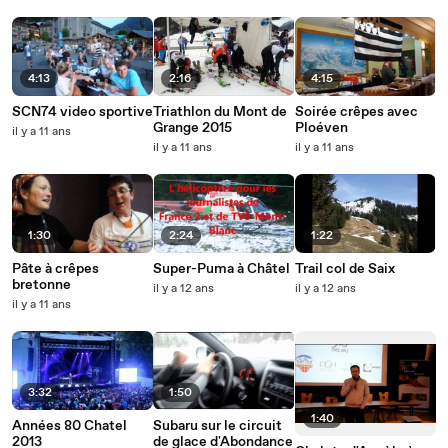
4:13
2:16
4:15
SCN74 video sportive
Triathlon du Mont de
Soirée crêpes avec
Grange 2015
Ploéven
il y a 11 ans
il y a 11 ans
il y a 11 ans
1:30
2:24
1:22
Pâte à crêpes
Super-Puma à Châtel
Trail col de Saix
bretonne
il y a 12 ans
il y a 12 ans
il y a 11 ans
3:32
1:50
1:40
Années 80 Chatel
Subaru sur le circuit
2013
de glace d'Abondance