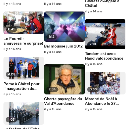
Chalets d'Angèle à
il y a 13 ans
il y a 14 ans
Châtel
il y a 14 ans
0:41
1:12
Le Fournil :
anniversaire surprise!
2:18
Bal mousse juin 2012
il y a 14 ans
il y a 14 ans
Tandem ski avec
Handivaldabondance
il y a 15 ans
4:08
Poma à Châtel pour
l'inauguration du
2:34
0:56
télésiège des
il y a 15 ans
rochassons
Charte paysagère du
Marché de Noël à
Val d'Abondance
Abondance le 27
novembre 2011
il y a 15 ans
il y a 15 ans
1:05