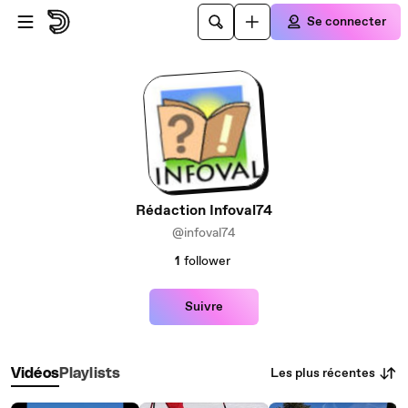
Passer au contenu principal
Se connecter
Rédaction Infoval74
@infoval74
1
follower
Suivre
Les plus récentes
Vidéos
Playlists