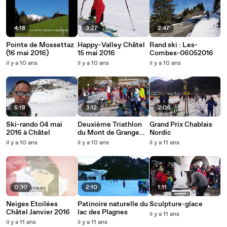
4:18
3:27
2:47
Pointe de Mossettaz
Happy-Valley Châtel
Rand ski : Les-
(16 mai 2016)
15 mai 2016
Combes-06052016
il y a 10 ans
il y a 10 ans
il y a 10 ans
5:18
3:12
2:05
Ski-rando 04 mai
Deuxième Triathlon
Grand Prix Chablais
2016 à Châtel
du Mont de Grange
Nordic
2016
il y a 10 ans
il y a 10 ans
il y a 11 ans
0:30
2:10
1:11
Neiges Etoilées
Patinoire naturelle du
Sculpture-glace
Châtel Janvier 2016
lac des Plagnes
il y a 11 ans
il y a 11 ans
il y a 11 ans