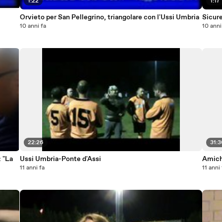
1:22
1:17
Orvieto per San Pellegrino, triangolare con l'Ussi Umbria
Sicure
10 anni fa
10 anni
22:26
31:
: "La
Ussi Umbria-Ponte d'Assi
Amic
11 anni fa
11 anni