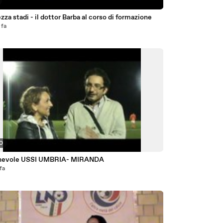
zza stadi - il dottor Barba al corso di formazione
 fa
30
hevole USSI UMBRIA- MIRANDA
 fa