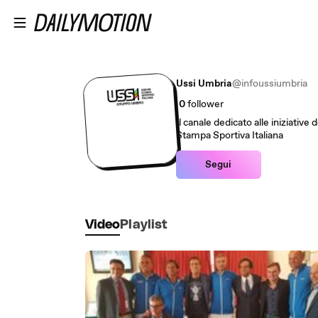
Passa al contenuto principale
Ussi Umbria
@infoussiumbria
0
follower
Il canale dedicato alle iniziativ
Stampa Sportiva Italiana
Segui
Video
Playlist