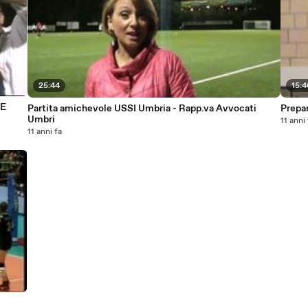
25:44
15:
LE
Partita amichevole USSI Umbria - Rapp.va Avvocati
Prepa
Umbri
11 anni
11 anni fa