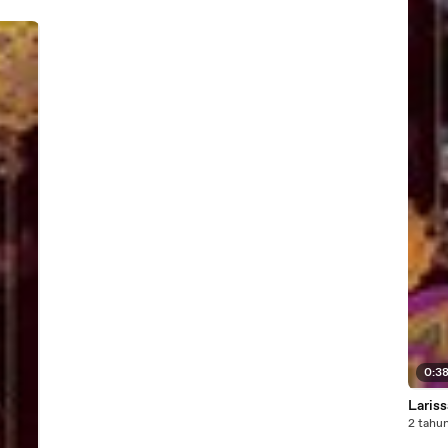
0:3
Laris
2 tahun