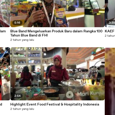
5:16
3:3
alam
Blue Band Mengeluarkan Produk Baru dalam Rangka 100
KAEF 
Tahun Blue Band di FHI
2 tahun
2 tahun yang lalu
2:54
nd
Highlight Event Food Festival & Hospitality Indonesia
2 tahun yang lalu