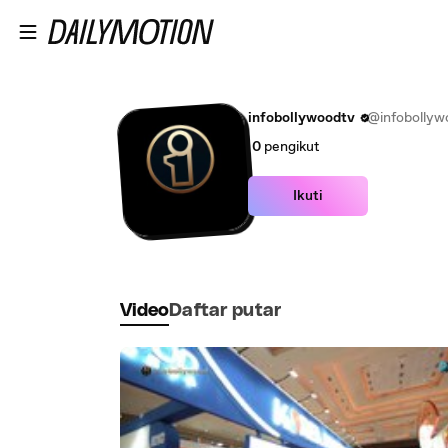
Lewatkan ke konten utama
infobollywoodtv
@infobollyw
0
pengikut
Ikuti
Video
Daftar putar