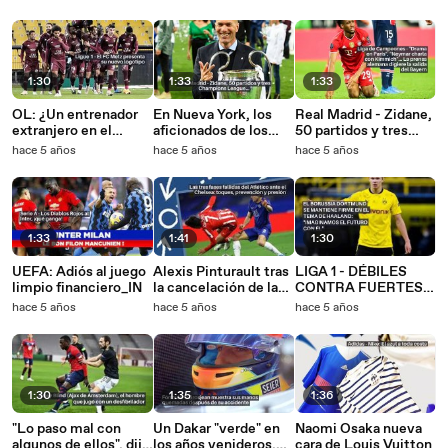
1:30
1:33
1:33
OL: ¿Un entrenador
En Nueva York, los
Real Madrid - Zidane,
extranjero en el
aficionados de los
50 partidos y tres
banquillo?_IN
Yankees vuelven por
Ligas de
hace 5 años
hace 5 años
hace 5 años
fin a su estadio_IN
Campeones...
1:33
1:41
1:30
UEFA: Adiós al juego
Alexis Pinturault tras
LIGA 1 - DÉBILES
limpio financiero_IN
la cancelación de la
CONTRA FUERTES Y
final de la Copa del
CONFIANZA
hace 5 años
hace 5 años
hace 5 años
Mundo super-G: "Es
INVERTIDA: ¿Y SI EL
más bien un asunto
PSG TUVIERA QUE
mío"
PREOCUPARSE?_IN
1:30
1:35
1:36
"Lo paso mal con
Un Dakar "verde" en
Naomi Osaka nueva
algunos de ellos", dijo
los años venideros,
cara de Louis Vuitton