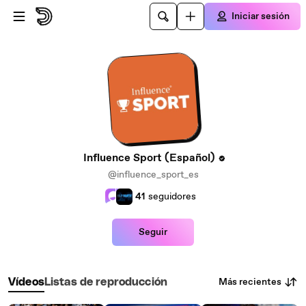
Saltar al contenido principal
Iniciar sesión
Influence Sport (Español)
@influence_sport_es
41
seguidores
Seguir
Más recientes
Vídeos
Listas de reproducción