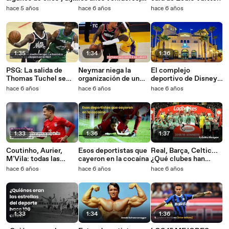
Laurent Koscielny
anuncia el director
hace 5 años
hace 6 años
hace 6 años
(Burdeos) sobre sus
del evento._IN
compañeros.
1:35
1:34
1:36
PSG: La salida de
Neymar niega la
El complejo
Thomas Tuchel se
organización de un
deportivo de Disney
hizo oficial_IN
"mega partido"
World en imágenes
hace 6 años
hace 6 años
hace 6 años
1:33
1:36
1:37
Coutinho, Aurier,
Esos deportistas que
Real, Barça, Celtic...
M'Vila: todas las
cayeron en la cocaína
¿Qué clubes han
noticias de mercato
ganado más trofeos
hace 6 años
hace 6 años
hace 6 años
del día
en el mundo?
1:33
1:34
1:36