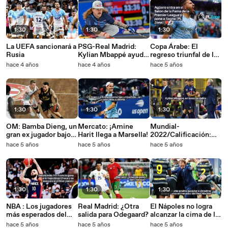
1:30
1:30
1:30
La UEFA sancionará a
PSG-Real Madrid:
Copa Árabe: El
Rusia
Kylian Mbappé ayuda
regreso triunfal de los
al París a ganar en el
Fennecs a Argelia
hace 4 años
hace 4 años
hace 5 años
alambre
tras su título
1:30
1:30
1:30
OM: Bamba Dieng, un
Mercato: ¡Amine
Mundial-
gran ex jugador bajo
Harit llega a Marsella!
2022/Calificación:
el hechizo
Brasil gana en Chile
hace 5 años
hace 5 años
hace 5 años
con dolor_IN
1:30
1:30
1:30
NBA : Los jugadores
Real Madrid: ¿Otra
El Nápoles no logra
más esperados del
salida para Odegaard?
alcanzar la cima de la
draft_IN
tabla
hace 5 años
hace 5 años
hace 5 años