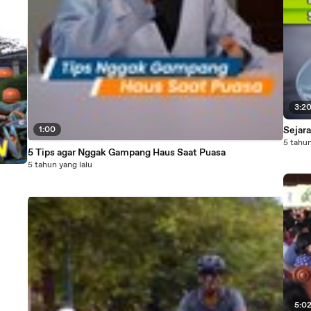
3:2
1:00
Sejara
5 tahun
5 Tips agar Nggak Gampang Haus Saat Puasa
5 tahun yang lalu
5:0