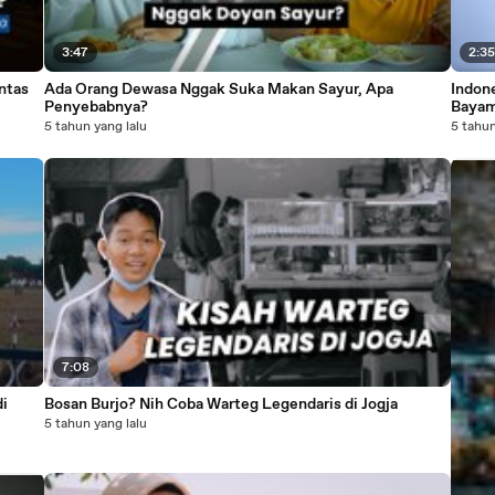
3:47
2:3
ntas
Ada Orang Dewasa Nggak Suka Makan Sayur, Apa
Indon
Penyebabnya?
Baya
5 tahun yang lalu
5 tahun
7:08
i
Bosan Burjo? Nih Coba Warteg Legendaris di Jogja
5 tahun yang lalu