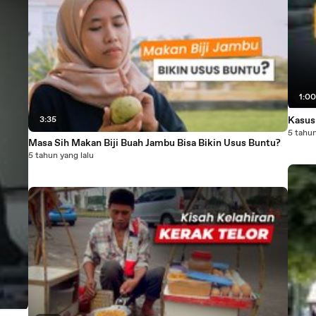
1:0
3:35
Kasus
5 tahun
Masa Sih Makan Biji Buah Jambu Bisa Bikin Usus Buntu?
5 tahun yang lalu