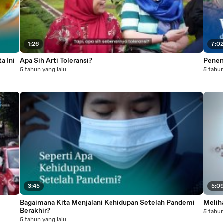
1:26
7:0
a Ini
Apa Sih Arti Toleransi?
Penem
5 tahun yang lalu
5 tahun
3:45
5:0
Bagaimana Kita Menjalani Kehidupan Setelah Pandemi
Melih
Berakhir?
5 tahun
5 tahun yang lalu