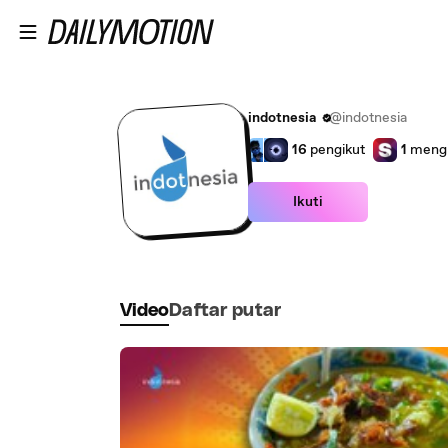
Lewatkan ke konten utama
indotnesia
@indotnesia
16
pengikut
1
mengi
Ikuti
Video
Daftar putar