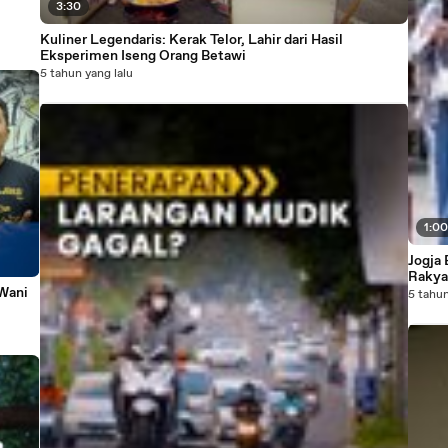
3:30
Kuliner Legendaris: Kerak Telor, Lahir dari Hasil
Eksperimen Iseng Orang Betawi
5 tahun yang lalu
1:0
Jogja
Rakya
 Wani
5 tahun