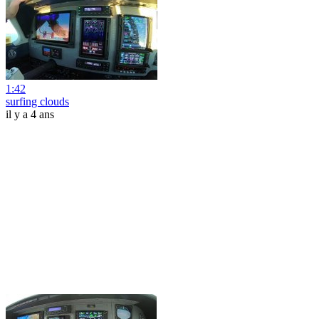
1:42
surfing clouds
il y a 4 ans