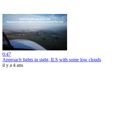
0:47
Approach lights in sight, ILS with some low clouds
il y a 4 ans