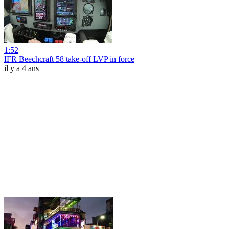
1:52
IFR Beechcraft 58 take-off LVP in force
il y a 4 ans