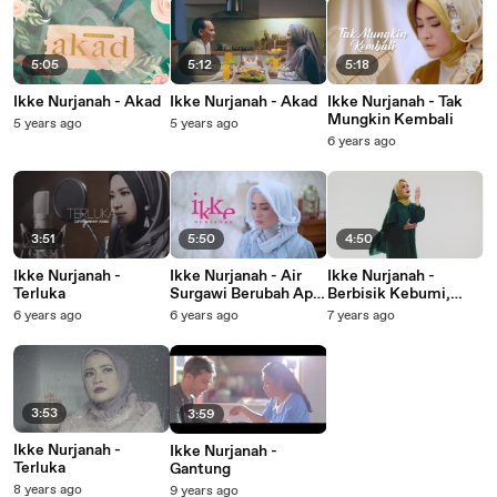
5:05
5:12
5:18
Ikke Nurjanah - Akad
Ikke Nurjanah - Akad
Ikke Nurjanah - Tak
Mungkin Kembali
5 years ago
5 years ago
6 years ago
3:51
5:50
4:50
Ikke Nurjanah -
Ikke Nurjanah - Air
Ikke Nurjanah -
Terluka
Surgawi Berubah Api
Berbisik Kebumi,
Neraka
Didengar Oleh Langit
6 years ago
6 years ago
7 years ago
3:53
3:59
Ikke Nurjanah -
Ikke Nurjanah -
Terluka
Gantung
8 years ago
9 years ago