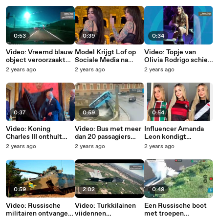
0:53
0:39
0:34
Video: Vreemd blauw
Model Krijgt Lof op
Video: Topje van
object veroorzaakt
Sociale Media na
Olivia Rodrigo schiet
opschudding in de
Reactie op
los tijdens show en
2 years ago
2 years ago
2 years ago
lucht van Spanje en
Intimidatie
veroorzaakt een
Portugal
gênant moment
0:37
0:59
0:54
Video: Koning
Video: Bus met meer
Influencer Amanda
Charles III onthult
dan 20 passagiers
Leon kondigt
verontrustend
stort in rivier in Sint-
fotoshoots aan met
2 years ago
2 years ago
2 years ago
portret van zichzelf
Petersburg
het shirt van het
beste team van de
ronde
0:59
2:02
0:49
Video: Russische
Video: Turkkilainen
Een Russische boot
militairen ontvangen
viidennen
met troepen