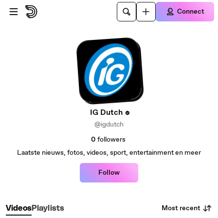
Skip to main content
Connect
IG Dutch
@igdutch
0
followers
Laatste nieuws, fotos, videos, sport, entertainment en meer
Follow
Most recent
Videos
Playlists