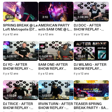
12-13)
2:32
3:10
1:08:30
SPRING BREAK @ Le
AMERICAN PARTY
DJ DOC - AFTER
Loft Metropolis (07-
with SAM ONE @ LE
SHOW REPLAY -
03-14 )
LOFT 06-06-14
08.06.2014
il y a 12 ans
il y a 12 ans
il y a 12 ans
1:08:12
1:08:15
10:53
DJ YO - AFTER
SAM ONE-AFTER
DJ WILMIG - AFTER
SHOW REPLAY -
SHOW REPLAY
SHOW REPLAY
31.05.2014
18.05.2014
(extrait) - 02.02.2014
il y a 12 ans
il y a 12 ans
il y a 12 ans
1:15:24
1:12:07
0:45
DJ TRICE - AFTER
IRVIN TURN - AFTER
TEASER SPRING
SHOW REPLAY -
SHOW REPLAY -
BREAK PARTY - SAM