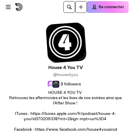
Passer au contenu principal
Se connecter
House 4 You TV
@house4you
3
followers
HOUSE 4 YOU TV
Retrouvez les aftermovies et les lives de nos soirées ainsi que
l'After Show !
ITunes : https://itunes.apple.com/fr/podcast/house-4-
you/id370209338?mt=2&ign-mpt=uo%3D4
Facebook : https://www.facebook.com/house4youprod