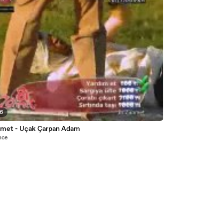
06
hmet - Uçak Çarpan Adam
önce