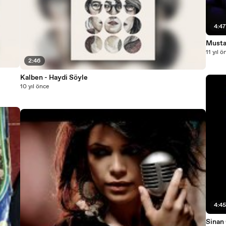
4:4
Musta
11 yıl ö
2:46
Kalben - Haydi Söyle
10 yıl önce
4:4
Sinan