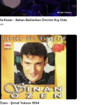
7
fa Keser - Baharı Beklerken Ömrüm Kış Oldu
nce
5
 Özen - Şimdi Yoksun 1994