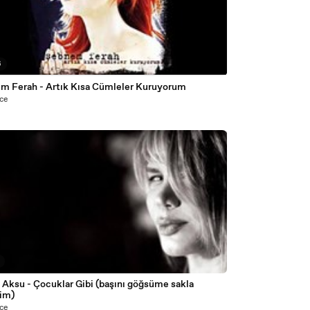
6
Şebnem Ferah - Artık Kısa Cümleler Kuruyorum
nce
 Aksu - Çocuklar Gibi (başını göğsüme sakla
lim)
nce