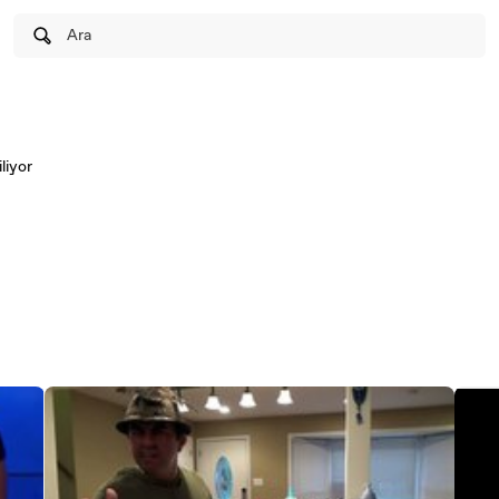
Ara
liyor