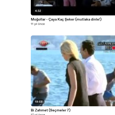
4:32
Moğollar - Çaya Kaç Şeker (mutlaka dinle!)
11 yıl önce
19:58
Bi Zahmet (Seçmeler 7)