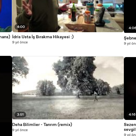
4:00
4:0
mans)
İdris Usta İş Bırakma Hikayesi :)
9 yıl önce
9 yıl ö
3:51
4:16
Deha Bilimlier - Tanrım (remix)
Sezen
sevgi
9 yıl önce
9 yıl ö