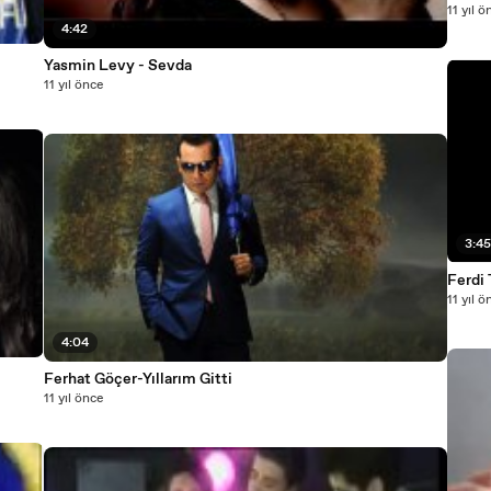
11 yıl ö
4:42
Yasmin Levy - Sevda
11 yıl önce
3:4
Ferdi
11 yıl ö
4:04
Ferhat Göçer-Yıllarım Gitti
11 yıl önce