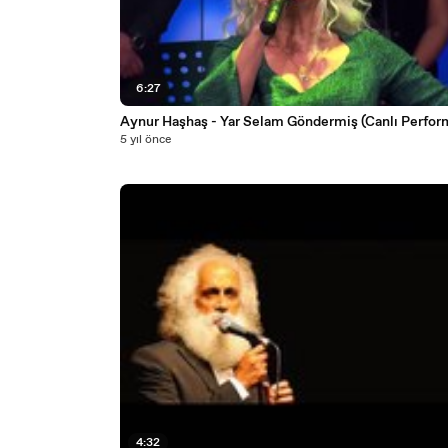
6:27
Aynur Haşhaş - Yar Selam Göndermiş (Canlı Perfor
5 yıl önce
4:32