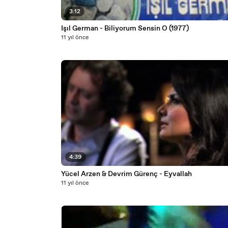
3:12
Işıl German - Biliyorum Sensin O (1977)
11 yıl önce
4:39
Yücel Arzen & Devrim Gürenç - Eyvallah
11 yıl önce