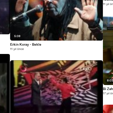
11 yıl ö
5:08
Erkin Koray - Bekle
11 yıl önce
8:0
Bi Za
17 yıl 