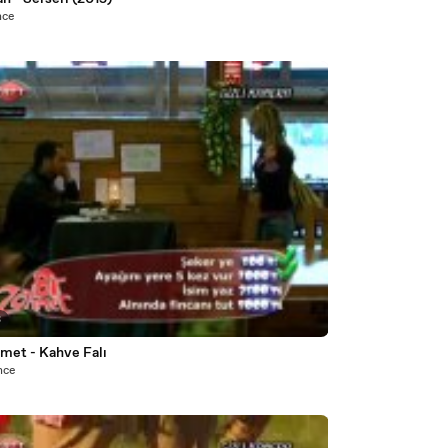
nce
3
hmet - Kahve Falı
önce