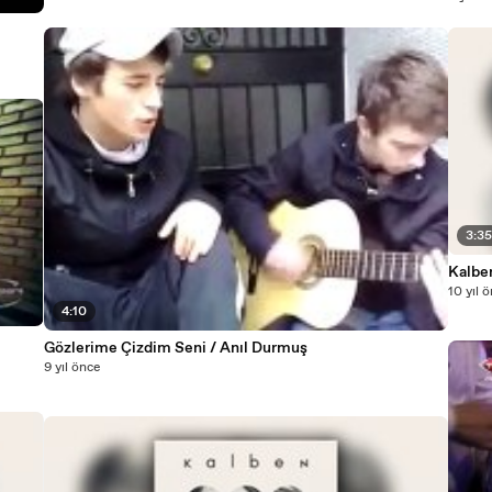
3:3
Kalben
10 yıl 
4:10
Gözlerime Çizdim Seni / Anıl Durmuş
9 yıl önce