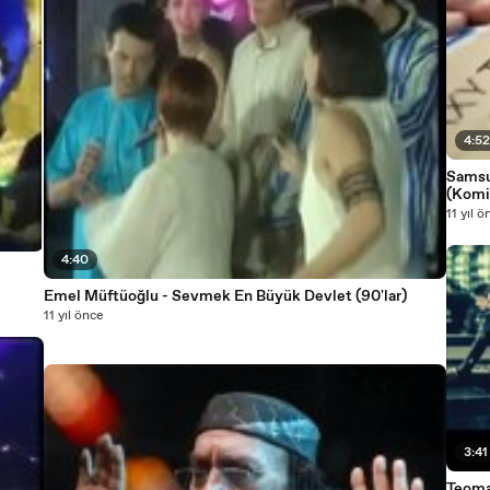
4:5
Samsu
(Komi
11 yıl ö
4:40
Emel Müftüoğlu - Sevmek En Büyük Devlet (90'lar)
11 yıl önce
3:41
Teoman