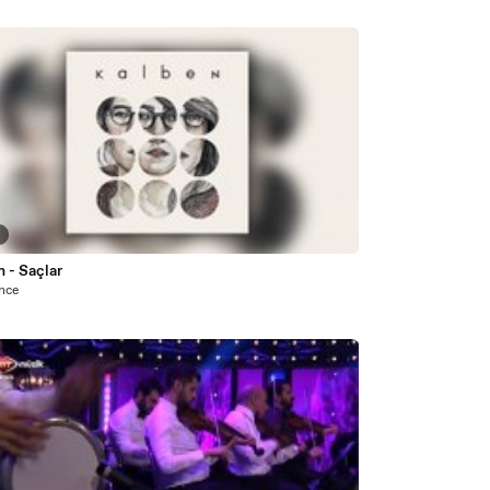
5
 - Saçlar
önce