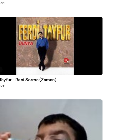
nce
5
 Tayfur - Beni Sorma (Zaman)
nce