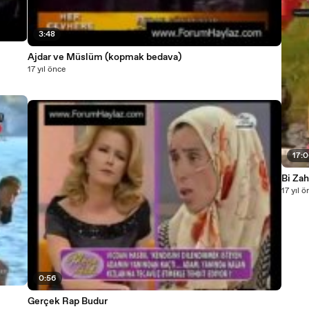
3:48
Ajdar ve Müslüm (kopmak bedava)
17 yıl önce
17:
Bi Za
17 yıl 
0:56
Gerçek Rap Budur