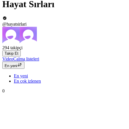
Hayat Sırları
@hayatsirlari
294
takipçi
Takip Et
Video
Çalma listeleri
En yeni
En yeni
En çok izlenen
0