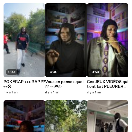
0:47
0:40
0:54
POKÉRAP >>> RAP ??
Vous en pensez quoi
Ces JEUX VIDÉOS qui
👀🎤
?? 👀🎮✨
t'ont fait PLEURER !!!
🥹🎮✨
il y a 1 an
il y a 1 an
il y a 1 an