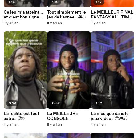
1:16
1:10
1:17
Ce jeu m’a atteint…
Tout simplement le
Le MEILLEUR FINAL
et c’est bon signe 🥹
jeu de l’année…🎮✨
FANTASY ALL TIME
🎮
?? 🤔🎮🔥
il y a 1 an
il y a 1 an
il y a 1 an
0:24
0:58
1:12
La réalité est tout
La MEILLEURE
La musique dans le
autre…🥲✨
CONSOLE
jeux vidéo…🥹🎮🎶
PORTABLE ??? 🎮📲
il y a 1 an
il y a 1 an
il y a 1 an