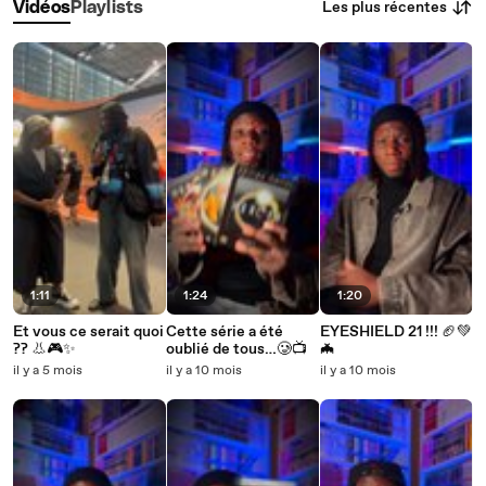
Les plus récentes
Vidéos
Playlists
1:11
1:24
1:20
Et vous ce serait quoi
Cette série a été
EYESHIELD 21 !!! 🏈💚
?? 👃🎮✨
oublié de tous…🥲📺
🦇
il y a 5 mois
il y a 10 mois
il y a 10 mois