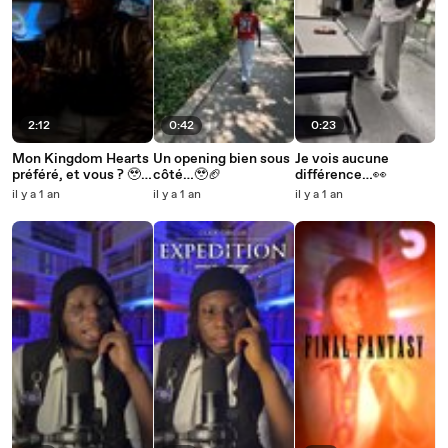
2:12
0:42
0:23
Mon Kingdom Hearts
Un opening bien sous
Je vois aucune
préféré, et vous ? 🥹
côté…🥹🏈
différence…👀
🗝️✨
il y a 1 an
il y a 1 an
il y a 1 an