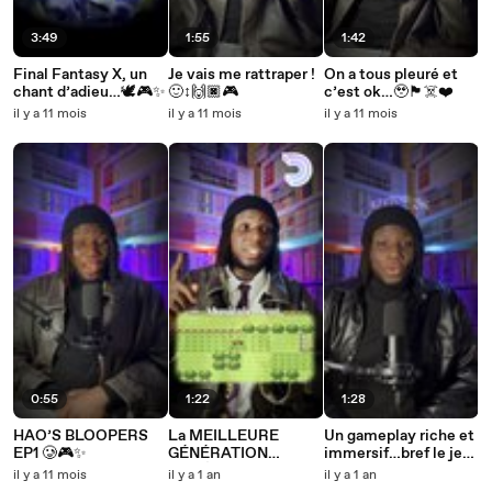
3:49
1:55
1:42
Final Fantasy X, un
Je vais me rattraper !
On a tous pleuré et
chant d’adieu…🕊️🎮✨
🙂‍↕️🙌🏿🎮
c’est ok…🥹🏴‍☠️❤️
il y a 11 mois
il y a 11 mois
il y a 11 mois
0:55
1:22
1:28
HAO’S BLOOPERS
La MEILLEURE
Un gameplay riche et
EP1 🥲🎮✨
GÉNÉRATION
immersif…bref le jeu
POKÉMON ?? 🎮⚡️
de l’année 🥹🎮🙌🏿
il y a 11 mois
il y a 1 an
il y a 1 an