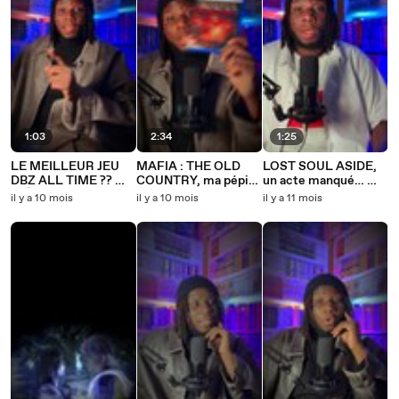
1:03
2:34
1:25
LE MEILLEUR JEU
MAFIA : THE OLD
LOST SOUL ASIDE,
DBZ ALL TIME ?? 👀
COUNTRY, ma pépite
un acte manqué… 🥶
🎮🐉
de l’été 🍋🎮
🎮
il y a 10 mois
il y a 10 mois
il y a 11 mois