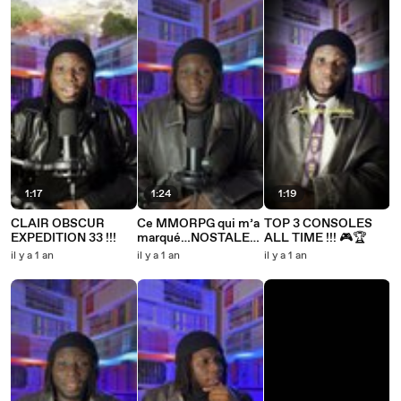
1:17
1:24
1:19
CLAIR OBSCUR
Ce MMORPG qui m’a
TOP 3 CONSOLES
EXPEDITION 33 !!!
marqué…NOSTALE
ALL TIME !!! 🎮🏆
🥹🎮✨
il y a 1 an
il y a 1 an
il y a 1 an