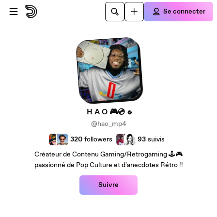
Passer au contenu principal
Se connecter
H A O 🎮💿
@hao_mp4
320
followers
93
suivis
Créateur de Contenu Gaming/Retrogaming 🕹🎮
passionné de Pop Culture et d'anecdotes Rétro !!
Suivre