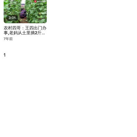
3:01
农村四哥：王四出门办
事,老妈从土里摘2斤四
季豆,土灶一炒挺下饭
7年前
1