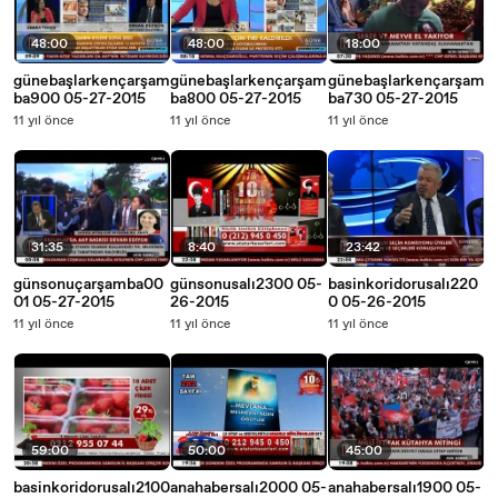
48:00
48:00
18:00
günebaşlarkençarşam
günebaşlarkençarşam
günebaşlarkençarşam
ba900 05-27-2015
ba800 05-27-2015
ba730 05-27-2015
11 yıl önce
11 yıl önce
11 yıl önce
31:35
8:40
23:42
günsonuçarşamba00
günsonusalı2300 05-
basinkoridorusalı220
01 05-27-2015
26-2015
0 05-26-2015
11 yıl önce
11 yıl önce
11 yıl önce
59:00
50:00
45:00
basinkoridorusalı2100
anahabersalı2000 05-
anahabersalı1900 05-