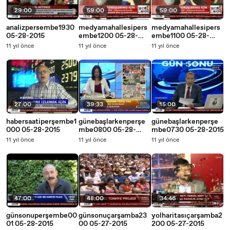
29:00
59:00
59:00
analizpersembe1930
medyamahallesipers
medyamahallesipers
05-28-2015
embe1200 05-28-
embe1100 05-28-
2015
2015
11 yıl önce
11 yıl önce
11 yıl önce
27:00
39:33
15:00
habersaatiperşembe1
günebaşlarkenperşe
günebaşlarkenperşe
000 05-28-2015
mbe0800 05-28-
mbe0730 05-28-2015
2015
11 yıl önce
11 yıl önce
11 yıl önce
47:00
48:00
34:46
günsonuperşembe00
günsonuçarşamba23
yolharitasıçarşamba2
01 05-28-2015
00 05-27-2015
200 05-27-2015