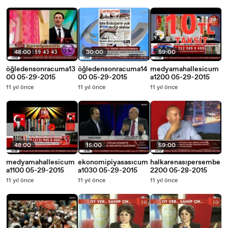
48:00
30:00
59:00
öğledensonracuma13
öğledensonracuma14
medyamahallesicum
00 05-29-2015
00 05-29-2015
a1200 05-29-2015
11 yıl önce
11 yıl önce
11 yıl önce
48:00
15:00
59:00
medyamahallesicum
ekonomipiyasasıcum
halkarenasıpersembe
a1100 05-29-2015
a1030 05-29-2015
2200 05-28-2015
11 yıl önce
11 yıl önce
11 yıl önce