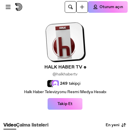
Ana içeriğe atla
Oturum açın
HALK HABER TV
@halkhabertv
249
takipçi
Halk Haber Televizyonu Resmi Medya Hesabı
Takip Et
En yeni
Video
Çalma listeleri