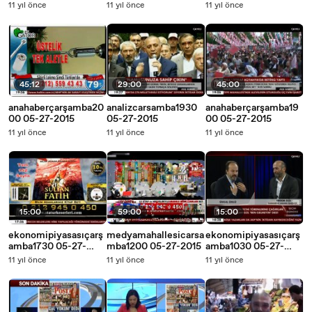
11 yıl önce
11 yıl önce
11 yıl önce
45:12
29:00
45:00
anahaberçarşamba20
analizcarsamba1930
anahaberçarşamba19
00 05-27-2015
05-27-2015
00 05-27-2015
11 yıl önce
11 yıl önce
11 yıl önce
15:00
59:00
15:00
ekonomipiyasasıçarş
medyamahallesicarsa
ekonomipiyasasıçarş
amba1730 05-27-
mba1200 05-27-2015
amba1030 05-27-
2015
2015
11 yıl önce
11 yıl önce
11 yıl önce