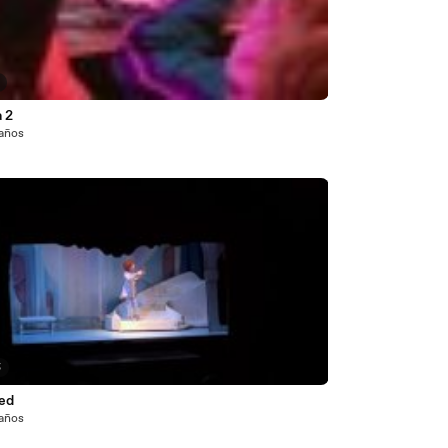
a 2
 años
5
led
 años