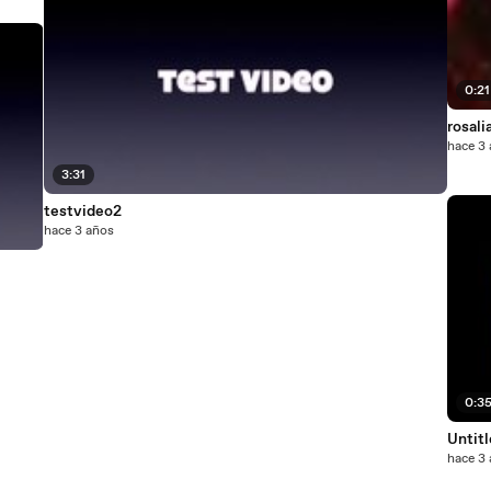
0:21
rosali
hace 3
3:31
testvideo2
hace 3 años
0:3
Untit
hace 3