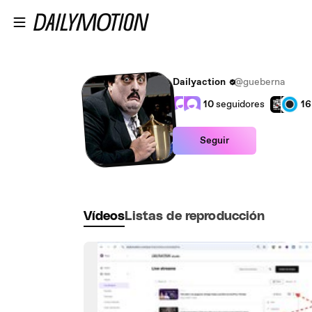
Saltar al contenido principal
Dailyaction
@gueberna
10
seguidores
16
Seguir
Vídeos
Listas de reproducción