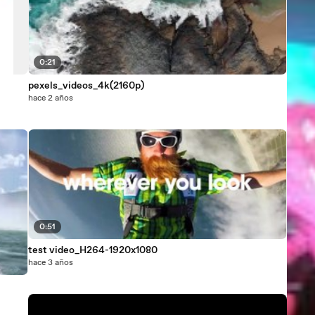
0:21
pexels_videos_4k(2160p)
hace 2 años
0:51
test video_H264-1920x1080
hace 3 años