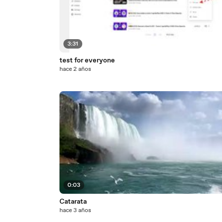
3:31
test for everyone
hace 2 años
0:03
Catarata
hace 3 años