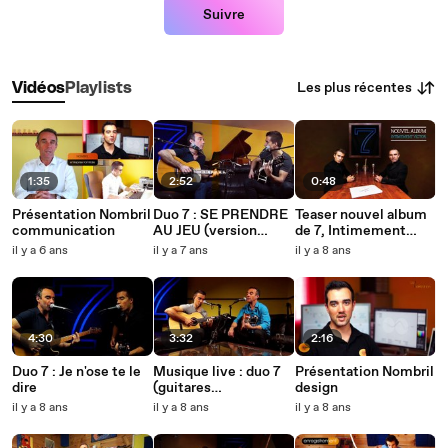
Suivre
Les plus récentes
Vidéos
Playlists
1:35
2:52
0:48
Présentation Nombril
Duo 7 : SE PRENDRE
Teaser nouvel album
communication
AU JEU (version
de 7, Intimement
acoustique)
Victor
il y a 6 ans
il y a 7 ans
il y a 8 ans
4:30
3:32
2:16
Duo 7 : Je n'ose te le
Musique live : duo 7
Présentation Nombril
dire
(guitares
design
acoustiques)
il y a 8 ans
il y a 8 ans
il y a 8 ans