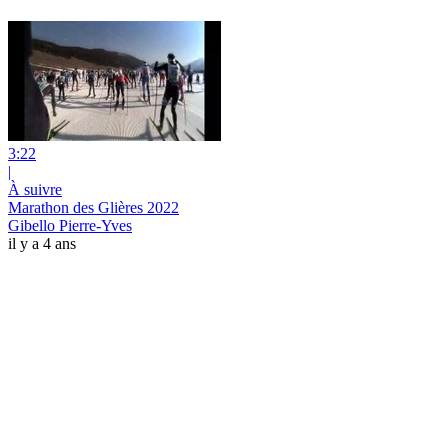
3:22
|
À suivre
Marathon des Glières 2022
Gibello Pierre-Yves
il y a 4 ans