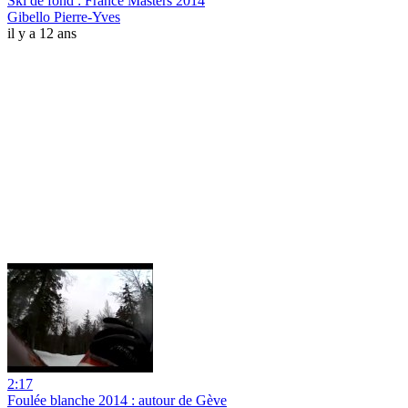
Ski de fond : France Masters 2014
Gibello Pierre-Yves
il y a 12 ans
2:17
Foulée blanche 2014 : autour de Gève