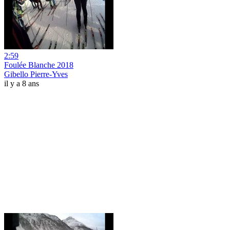
2:59
Foulée Blanche 2018
Gibello Pierre-Yves
il y a 8 ans