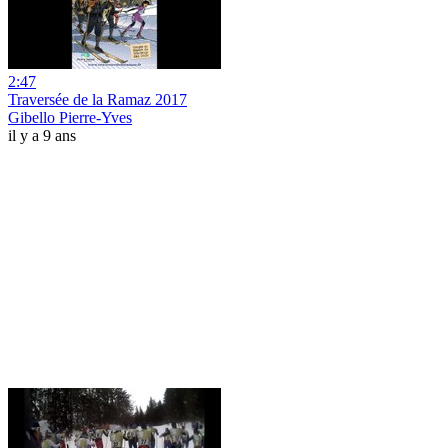
2:47
Traversée de la Ramaz 2017
Gibello Pierre-Yves
il y a 9 ans