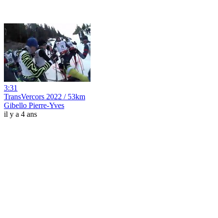
3:31
TransVercors 2022 / 53km
Gibello Pierre-Yves
il y a 4 ans