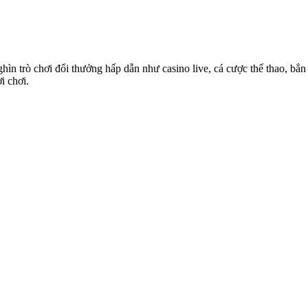
hìn trò chơi đổi thưởng hấp dẫn như casino live, cá cược thể thao, bắ
i chơi.