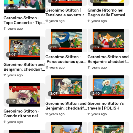
3:16
3:10
4:57
Geronimo Stilton |
Grande Ritorno nel
Tensione e avventura:
Regno della Fantasia
Geronimo Stilton -
i momenti più
- Cerca la felicità
11 years ago
11 years ago
Topo Concerto - Tipo
emozionanti
di Topo al TOP
11 years ago
3:25
3:07
3:07
Geronimo Stilton -
Geronimo Stilton and
¡Persecuciones que
Benjamin: cheddarific
Geronimo Stilton and
te erizarán el pelaje!
adventures
11 years ago
11 years ago
Benjamin: cheddarific
guaranteed!
adventures
11 years ago
guaranteed! -
ROMANIAN
3:07
2:40
3:12
Geronimo Stilton and
Geronimo Stilton's
Benjamin: cheddarific
travels | POLISH
Geronimo Stilton -
adventures
11 years ago
11 years ago
Grande ritorno nel
guaranteed! - POLISH
regno della fantasia -
11 years ago
Booktrailer