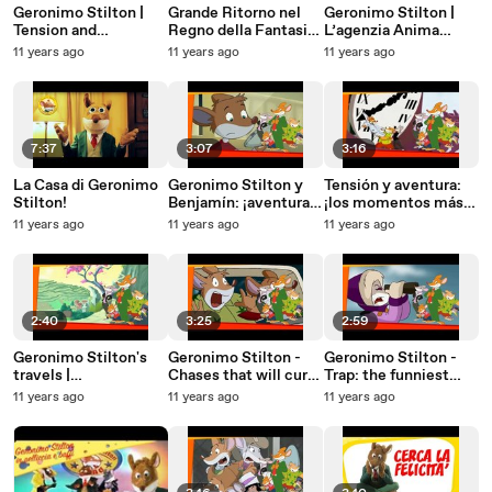
Geronimo Stilton |
Grande Ritorno nel
Geronimo Stilton |
Tension and
Regno della Fantasia
L’agenzia Anima
adventures: the most
- Giochiamo insieme
Gemella
11 years ago
11 years ago
11 years ago
exciting moments!
7:37
3:07
3:16
La Casa di Geronimo
Geronimo Stilton y
Tensión y aventura:
Stilton!
Benjamín: ¡aventuras
¡los momentos más
garantizadas al queso!
emocionantes!
11 years ago
11 years ago
11 years ago
2:40
3:25
2:59
Geronimo Stilton's
Geronimo Stilton -
Geronimo Stilton -
travels |
Chases that will curl
Trap: the funniest
NORWEGIAN
your fur! -
moments! (Part 1)
11 years ago
11 years ago
11 years ago
NORWEGIAN