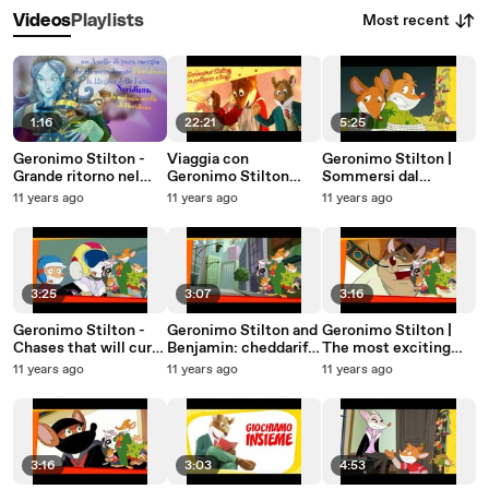
Most recent
Videos
Playlists
1:16
22:21
5:25
Geronimo Stilton -
Viaggia con
Geronimo Stilton |
Grande ritorno nel
Geronimo Stilton
Sommersi dal
Regno della Fantasia
sulle orme di Marco
formaggio!
11 years ago
11 years ago
11 years ago
2 - Booktrailer
Polo!
ufficiale
3:25
3:07
3:16
Geronimo Stilton -
Geronimo Stilton and
Geronimo Stilton |
Chases that will curl
Benjamin: cheddarific
The most exciting
your fur!
adventures
moments! | POLISH
11 years ago
11 years ago
11 years ago
guaranteed! -
NORWEGIAN
3:16
3:03
4:53