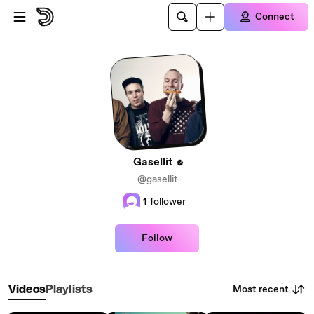
Skip to main content
Connect
Gasellit
@gasellit
1
follower
Follow
Most recent
Videos
Playlists