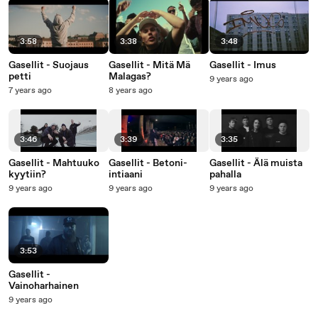
3:58
3:38
3:48
Gasellit - Suojaus
Gasellit - Mitä Mä
Gasellit - Imus
petti
Malagas?
9 years ago
7 years ago
8 years ago
3:46
3:39
3:35
Gasellit - Mahtuuko
Gasellit - Betoni-
Gasellit - Älä muista
kyytiin?
intiaani
pahalla
9 years ago
9 years ago
9 years ago
3:53
Gasellit -
Vainoharhainen
9 years ago