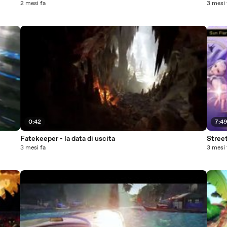
2 mesi fa
3 mesi 
0:42
7:4
Fatekeeper - la data di uscita
Street
3 mesi fa
3 mesi 