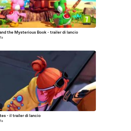
8
and the Mysterious Book - trailer di lancio
fa
7
es - il trailer di lancio
fa