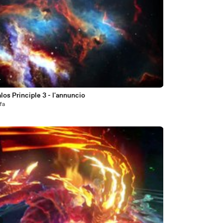
4
los Principle 3 - l'annuncio
fa