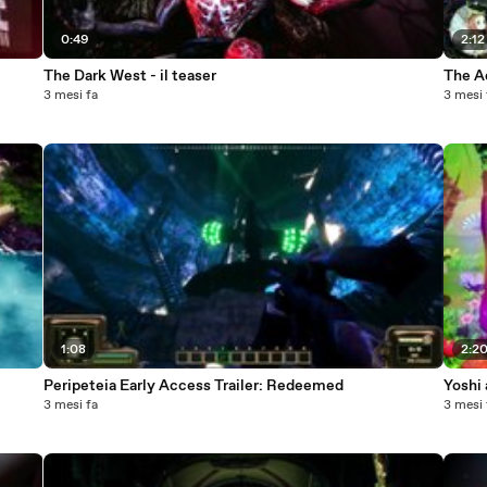
0:49
2:12
The Dark West - il teaser
The Ad
3 mesi fa
3 mesi 
1:08
2:2
Peripeteia Early Access Trailer: Redeemed
Yoshi
3 mesi fa
3 mesi 