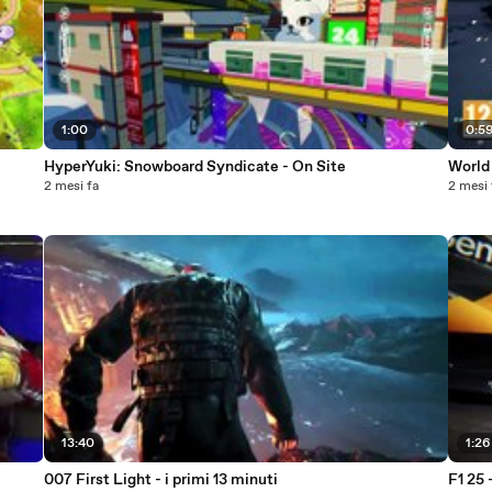
1:00
0:5
HyperYuki: Snowboard Syndicate - On Site
World 
2 mesi fa
2 mesi 
13:40
1:26
007 First Light - i primi 13 minuti
F1 25