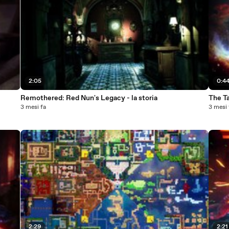
2:05
0:4
Remothered: Red Nun's Legacy - la storia
The Ta
3 mesi fa
3 mesi 
2:29
2:21