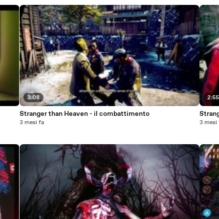
3:08
2:5
Stranger than Heaven - il combattimento
Strang
3 mesi fa
3 mesi 