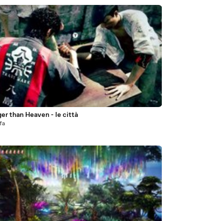
5
er than Heaven - le città
fa