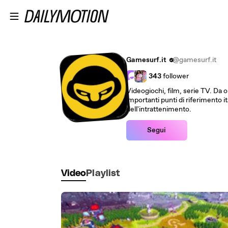
Passa al contenuto principale
Gamesurf.it
@gamesurf.it
343
follower
Videogiochi, film, serie TV. Da 
importanti punti di riferimento i
dell'intrattenimento.
Segui
Video
Playlist