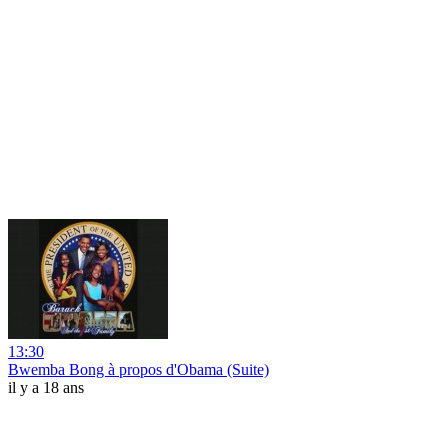
13:30
Bwemba Bong à propos d'Obama (Suite)
il y a 18 ans