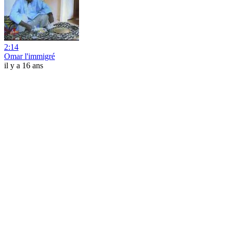
2:14
Omar l'immigré
il y a 16 ans