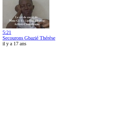
5:21
Secourons Gbazié Thérèse
il y a 17 ans