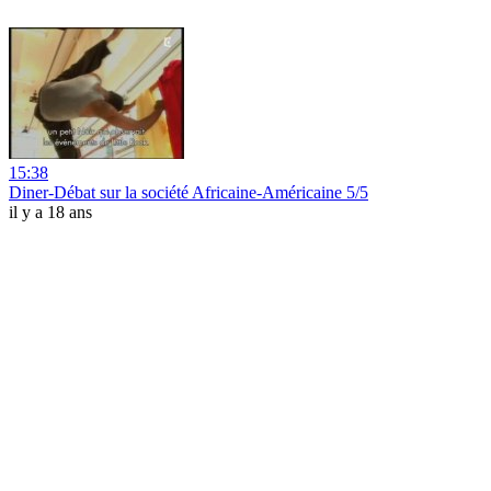
15:38
Diner-Débat sur la société Africaine-Américaine 5/5
il y a 18 ans