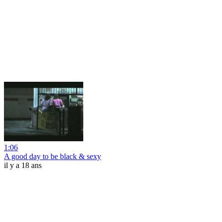
1:06
A good day to be black & sexy
il y a 18 ans