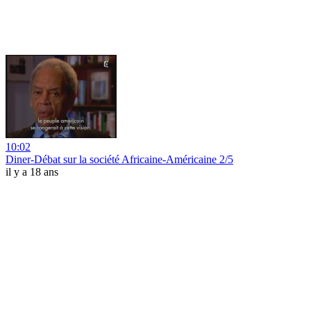
10:02
Diner-Débat sur la société Africaine-Américaine 2/5
il y a 18 ans