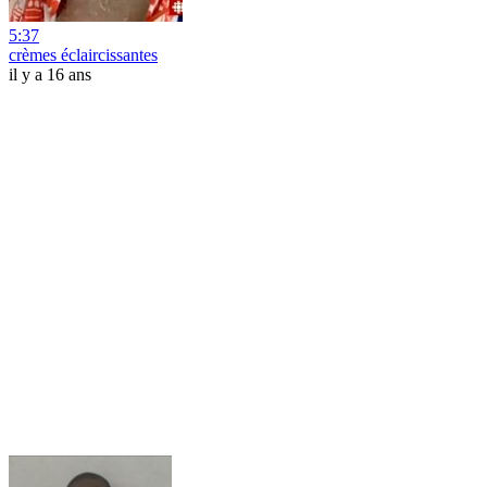
5:37
crèmes éclaircissantes
il y a 16 ans