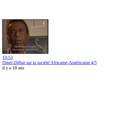
10:53
Diner-Débat sur la société Africaine-Américaine 4/5
il y a 18 ans