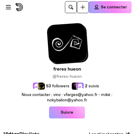
Passer au contenu principal
Se connecter
freres hueon
@freres-hueon
53
followers
2
suivis
Nous contacter : vinz : vfarges@yahoo.fr - miké :
nokybalion@yahoo.fr
Suivre