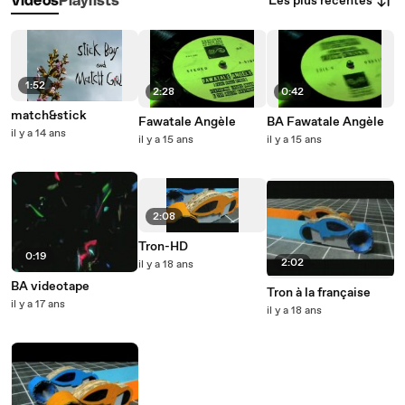
Les plus récentes
Vidéos
Playlists
1:52
2:28
0:42
match&stick
Fawatale Angèle
BA Fawatale Angèle
il y a 14 ans
il y a 15 ans
il y a 15 ans
2:08
Tron-HD
0:19
2:02
il y a 18 ans
BA videotape
Tron à la française
il y a 17 ans
il y a 18 ans