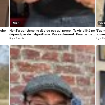
0:37
0:3
uche
Non l’algorithme ne décide pas qui perce ! Ta visibilité ne
N’ach
dépend pas de l’algorithme. Pas seulement. Pour percer
pouve
sur TikTok ou n’importe quel réseau social, il faut une
il y a 5 mois
il y a 5
méthode et de la stratégie.