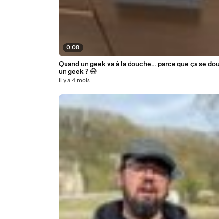
0:08
Quand un geek va à la douche… parce que ça se do
un geek ? 😅
il y a 4 mois