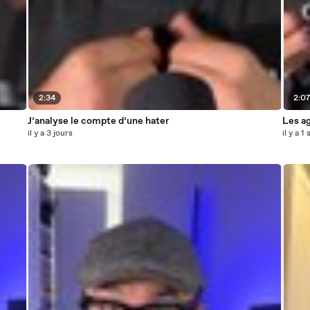
2:34
2:0
J’analyse le compte d’une hater
Les ag
il y a 3 jours
il y a 