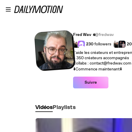
Passer au contenu principal
Fred Wav
@fredwav
230
followers
20
J'aide les créateurs et entrepre
+ 350 créateurs accompagnés
Collabs : contact@fredwav.co
⬇️Commence maintenant⬇️
Suivre
Vidéos
Playlists