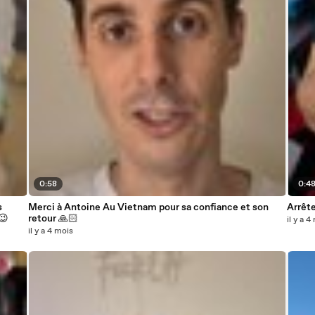
0:58
0:4
s
Merci à Antoine Au Vietnam pour sa confiance et son
Arrête
😉
retour 🙏🏻
il y a 4
il y a 4 mois