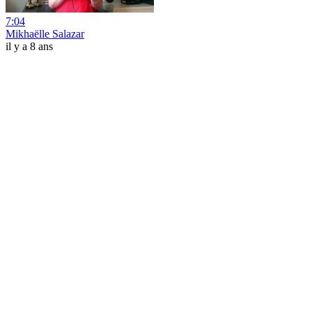
7:04
Mikhaëlle Salazar
il y a 8 ans