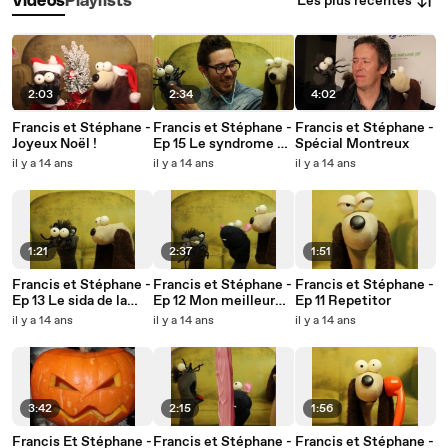
Les plus récentes
Vidéos
Playlists
2:03
2:34
4:02
Francis et Stéphane -
Francis et Stéphane -
Francis et Stéphane -
Joyeux Noël !
Ep 15 Le syndrome du
Spécial Montreux
miaou
il y a 14 ans
il y a 14 ans
il y a 14 ans
1:21
2:37
1:51
Francis et Stéphane -
Francis et Stéphane -
Francis et Stéphane -
Ep 13 Le sida de la
Ep 12 Mon meilleur
Ep 11 Repetitor
bouche
pote
il y a 14 ans
il y a 14 ans
il y a 14 ans
3:42
2:15
1:56
Francis Et Stéphane -
Francis et Stéphane -
Francis et Stéphane -