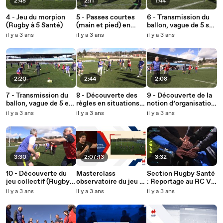
2:45
2:11
1:44
4 - Jeu du morpion
5 - Passes courtes
6 - Transmission du
(Rugby à 5 Santé)
(main et pied) en
ballon, vague de 5 sur
binôme (Rugby à 5
place et en se
il y a 3 ans
il y a 3 ans
il y a 3 ans
Santé)
replaçant (Rugby à 5
Santé)
2:20
2:44
2:08
7 - Transmission du
8 - Découverte des
9 - Découverte de la
ballon, vague de 5 en
règles en situations
notion d’organisation
se replaçant (Rugby à
de déséquilibre
défensive en
il y a 3 ans
il y a 3 ans
il y a 3 ans
5 Santé)
favorable aux
situations de
utilisateurs (Rugby à
déséquilibre (Rugby à
5 Santé)
5 Santé)
3:30
2:07:13
3:32
10 - Découverte du
Masterclass
Section Rugby Santé
jeu collectif (Rugby à
observatoire du jeu :
: Reportage au RC Val
5 Santé)
la touche
de Bièvre (94)
il y a 3 ans
il y a 3 ans
il y a 3 ans