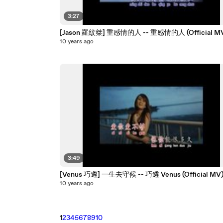
3:27
[Jason 羅紋桀] 重感情的人 -- 重感情的人 (Official M
10 years ago
3:49
[Venus 巧遴] 一生去守候 -- 巧遴 Venus (Official MV
10 years ago
1
2
3
4
5
6
7
8
9
10