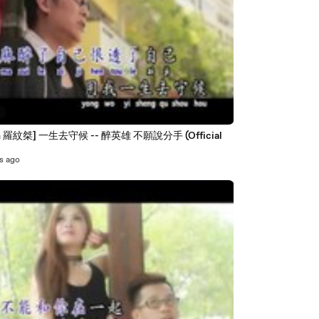
2
羅紋桀] 一生去守候 -- 醉英雄 不願說分手 (Official
s ago