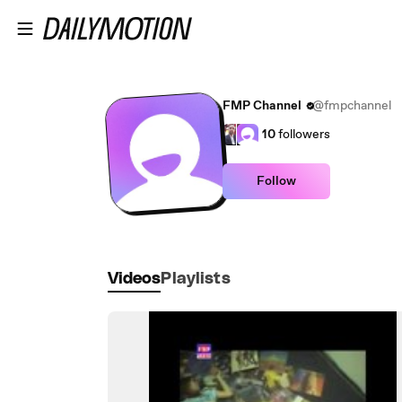
Skip to main content
FMP Channel
@fmpchannel
10
followers
Follow
Videos
Playlists