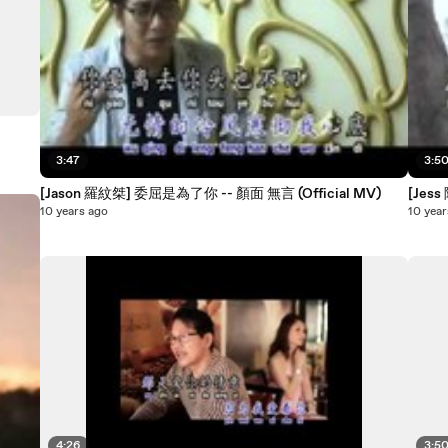
3:47
3:5
[Jason 羅紋桀] 委屈是為了你 -- 顏面 無言 (Official MV)
[Jess
10 years ago
10 year
4:26
3:5