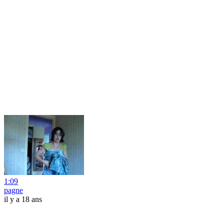
1:09
pagne
il y a 18 ans