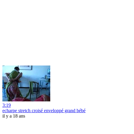
3:19
echarpe stretch croisé enveloppé grand bébé
il y a 18 ans