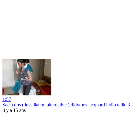
1:57
Sac à dos ( installation alternative ) didymos jacquard indio taille 3
il y a 15 ans