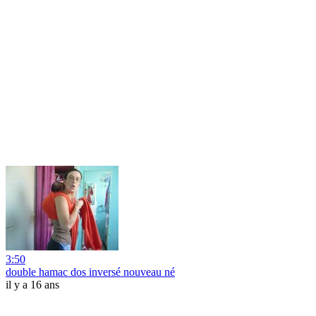
3:50
double hamac dos inversé nouveau né
il y a 16 ans