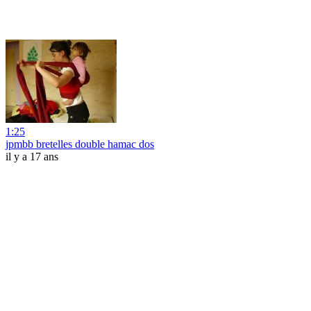
1:25
jpmbb bretelles double hamac dos
il y a 17 ans