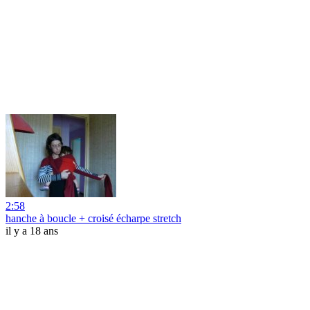
2:58
hanche à boucle + croisé écharpe stretch
il y a 18 ans