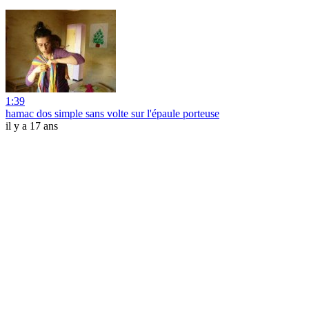
1:39
hamac dos simple sans volte sur l'épaule porteuse
il y a 17 ans