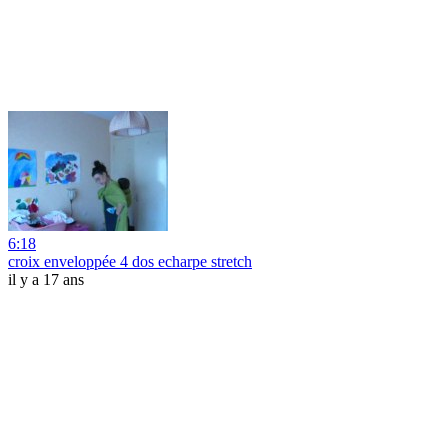
6:18
croix enveloppée 4 dos echarpe stretch
il y a 17 ans