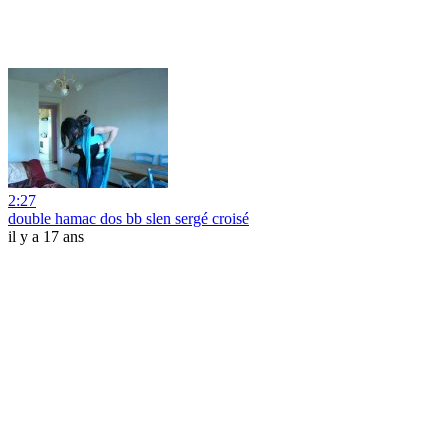
2:27
double hamac dos bb slen sergé croisé
il y a 17 ans