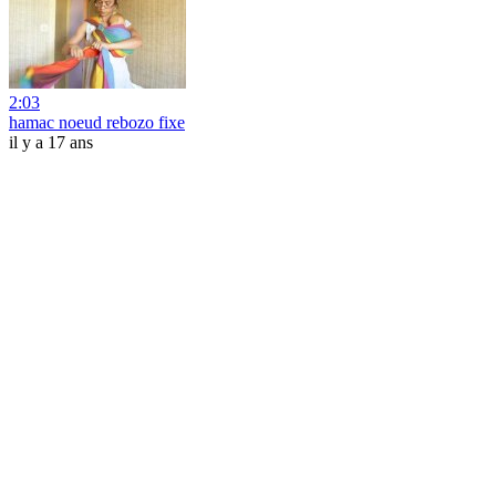
2:03
hamac noeud rebozo fixe
il y a 17 ans