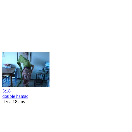
3:18
double hamac
il y a 18 ans