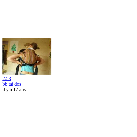
2:53
bb tai dos
il y a 17 ans