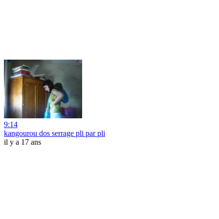
9:14
kangourou dos serrage pli par pli
il y a 17 ans