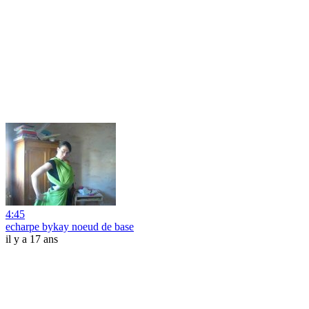
4:45
echarpe bykay noeud de base
il y a 17 ans