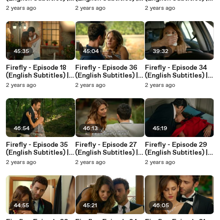
Ateş Böceği
Ateş Böceği
Ateş Böceği
2 years ago
2 years ago
2 years ago
45:35
45:04
39:32
Firefly - Episode 18
Firefly - Episode 36
Firefly - Episode 34
(English Subtitles) |
(English Subtitles) |
(English Subtitles) |
Ateş Böceği
Ateş Böceği
Ateş Böceği
2 years ago
2 years ago
2 years ago
46:54
46:13
45:19
Firefly - Episode 35
Firefly - Episode 27
Firefly - Episode 29
(English Subtitles) |
(English Subtitles) |
(English Subtitles) |
Ateş Böceği
Ateş Böceği
Ateş Böceği
2 years ago
2 years ago
2 years ago
44:55
45:21
46:05