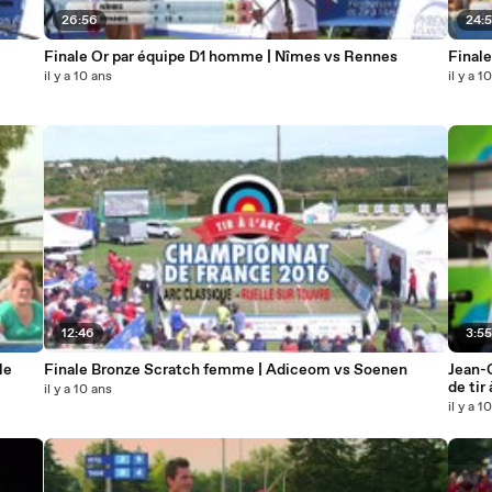
26:56
24:
Finale Or par équipe D1 homme | Nîmes vs Rennes
Finale
il y a 10 ans
il y a 1
12:46
3:5
le
Finale Bronze Scratch femme | Adiceom vs Soenen
Jean-
de tir 
il y a 10 ans
il y a 1