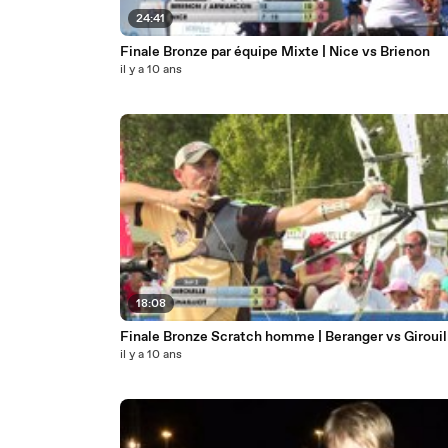
24:41
Finale Bronze par équipe Mixte | Nice vs Brienon
il y a 10 ans
18:08
Finale Bronze Scratch homme | Beranger vs Girouil
il y a 10 ans