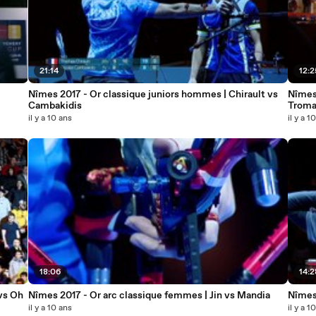
21:14
12:2
Nîmes 2017 - Or classique juniors hommes | Chirault vs
Nîmes 
Cambakidis
Troma
il y a 10 ans
il y a 1
18:06
14:2
vs Oh
Nîmes 2017 - Or arc classique femmes | Jin vs Mandia
Nîmes 
il y a 10 ans
il y a 1