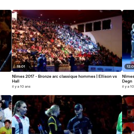
18:01
12:0
Nîmes 2017 - Bronze arc classique hommes | Ellison vs
Nîmes
Hall
Degn
il y a 10 ans
il y a 1