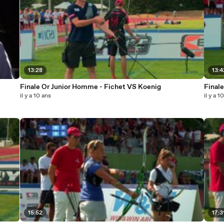
13:28
13:4
Finale Or Junior Homme - Fichet VS Koenig
Finale
il y a 10 ans
il y a 1
15:52
17:3