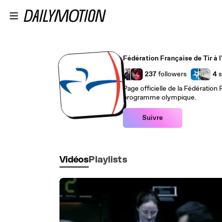
Passer au contenu principal
Fédération Française de Tir à l
237
followers
4
s
Page officielle de la Fédération F
programme olympique.
Suivre
Vidéos
Playlists