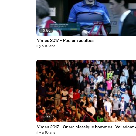
16:56
Nîmes 2017 - Podium adultes
il y a 10 ans
22:47
Nîmes 2017 - Or arc classique hommes | Valladont 
il y a 10 ans