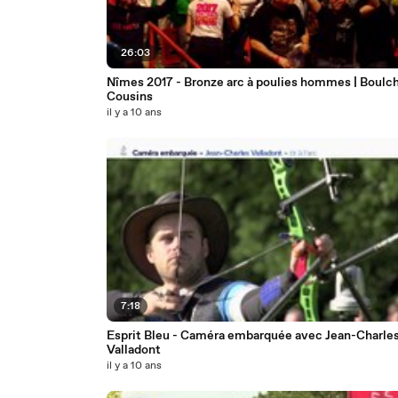
26:03
Nîmes 2017 - Bronze arc à poulies hommes | Boulch
Cousins
il y a 10 ans
7:18
Esprit Bleu - Caméra embarquée avec Jean-Charle
Valladont
il y a 10 ans