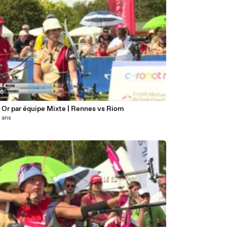
06
 Or par équipe Mixte | Rennes vs Riom
0 ans