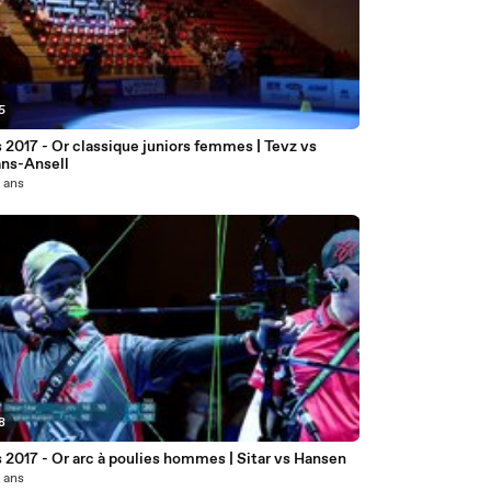
5
2017 - Or classique juniors femmes | Tevz vs
ns-Ansell
0 ans
8
2017 - Or arc à poulies hommes | Sitar vs Hansen
0 ans