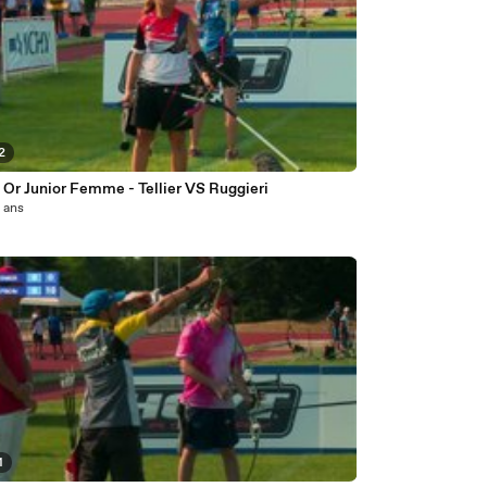
2
 Or Junior Femme - Tellier VS Ruggieri
0 ans
1