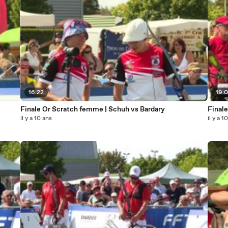
16:22
19:
Finale Or Scratch femme | Schuh vs Bardary
Finale
il y a 10 ans
il y a 1