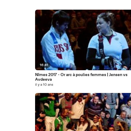
16:41
Nîmes 2017 - Or arc à poulies femmes | Jensen vs
Avdeeva
il y a 10 ans