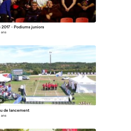
0
 2017 - Podiums juniors
0 ans
29
au de lancement
0 ans