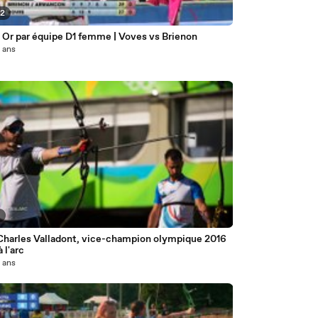
52
 Or par équipe D1 femme | Voves vs Brienon
0 ans
5
Charles Valladont, vice-champion olympique 2016
à l'arc
0 ans