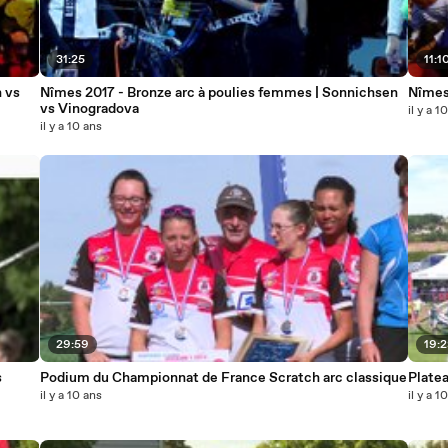
31:25
11:1
 vs
Nîmes 2017 - Bronze arc à poulies femmes | Sonnichsen
Nîmes
vs Vinogradova
il y a 1
il y a 10 ans
29:59
19:
s
Podium du Championnat de France Scratch arc classique
Plate
il y a 10 ans
il y a 1