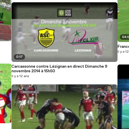
54:
Franc
il y a 1
0:17
Carcassonne contre Lézignan en direct Dimanche 9
novembre 2014 à 15h50
il y a 12 ans