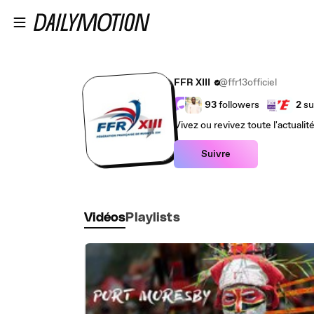
Passer au contenu principal
FFR XIII
@ffr13officiel
93
followers
2
su
Vivez ou revivez toute l'actualité
Suivre
Vidéos
Playlists