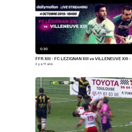
0:30
FFR XIII - FC LEZIGNAN XIII vs VILLENEUVE XIII -
il y a 11 ans