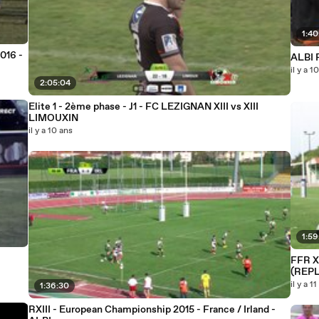
1:40
016 -
ALBI 
il y a 1
2:05:04
Elite 1 - 2ème phase - J1 - FC LEZIGNAN XIII vs XIII
LIMOUXIN
il y a 10 ans
1:59
FFR X
(REPL
il y a 1
1:36:30
RXIII - European Championship 2015 - France / Irland -