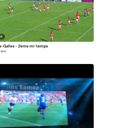
06
e-Galles - 2ème mi-temps
2 ans