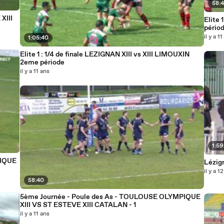
58:
XIII
Elite 
pério
il y a 1
1:05:40
Elite 1 : 1/4 de finale LEZIGNAN XIII vs XIII LIMOUXIN
2eme période
il y a 11 ans
1:59
PIQUE
Lézign
il y a 1
58:40
5ème Journée - Poule des As - TOULOUSE OLYMPIQUE
XIII VS ST ESTEVE XIII CATALAN - 1
il y a 11 ans