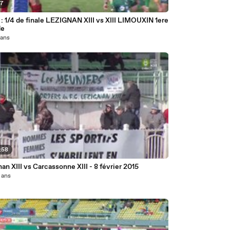
47
1 : 1/4 de finale LEZIGNAN XIII vs XIII LIMOUXIN 1ere
de
1 ans
:58
an XIII vs Carcassonne XIII - 8 février 2015
2 ans