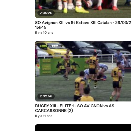
2:05:20
SO Avignon XIII vs St Esteve XIII Catalan - 26/03/2
15h45
il y a 10 ans
2:02:56
RUGBY XIII - ELITE 1 - SO AVIGNON vs AS
CARCASSONNE (2)
il y a 11 ans