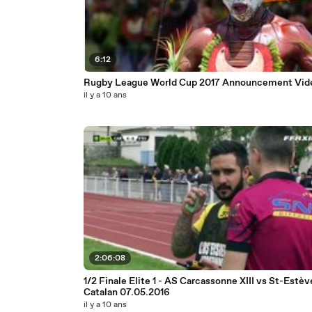
6:12
Rugby League World Cup 2017 Announcement Vid
il y a 10 ans
2:06:08
1/2 Finale Elite 1 - AS Carcassonne XIII vs St-Estève
Catalan 07.05.2016
il y a 10 ans