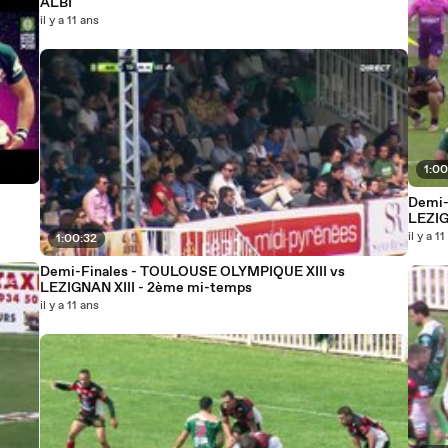
ALBI
il y a 11 ans
1:00
Demi-
LEZIG
il y a 1
1:00:32
Demi-Finales - TOULOUSE OLYMPIQUE XIII vs
LEZIGNAN XIII - 2ème mi-temps
il y a 11 ans