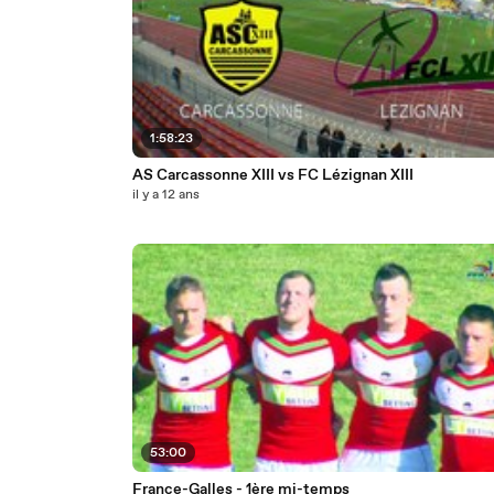
1:58:23
AS Carcassonne XIII vs FC Lézignan XIII
il y a 12 ans
53:00
France-Galles - 1ère mi-temps