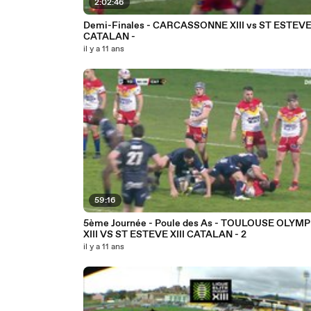
2:02:46
Demi-Finales - CARCASSONNE XIII vs ST ESTEVE 
CATALAN -
il y a 11 ans
59:16
5ème Journée - Poule des As - TOULOUSE OLYM
XIII VS ST ESTEVE XIII CATALAN - 2
il y a 11 ans