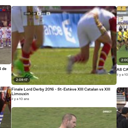
2:0
4 de
il y a 1
2:09:17
Finale Lord Derby 2016 - St-Estève XIII Catalan vs XIII
Limouxin
il y a 10 ans