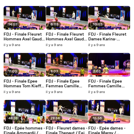
Berne
14:03
6:03
10:03
FDJ - Finale Fleuret
FDJ - Finale Fleuret
FDJ - Finale Fleuret
Hommes Axel Gaudry
Hommes Axel Gaudry
Dames Karina-
vs Alexis Bessy
vs Alexis Bessy
Alecsandra Vasile vs
il y a 9 ans
il y a 9 ans
il y a 9 ans
Cyrielle Darde
11:03
8:03
2:03
FDJ - Finale Epee
FDJ - Finale Epee
FDJ - Finale Epee
Hommes Tom Kieffer
Femmes Camille
Femmes Camille
vs Mael Denaux
Richet vs Soline
Richet vs Soline
il y a 9 ans
il y a 9 ans
il y a 9 ans
Vailland
Vailland
48:38
28:58
15:56
FDJ - Epée hommes -
FDJ - Fleuret dames -
FDJ - Epée dames -
Finale Ammardji /
Finale Thepaut / Fei -
Finale Margy /