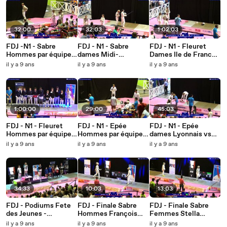
32:00
32:03
1:02:03
FDJ -N1 - Sabre
FDJ - N1 - Sabre
FDJ - N1 - Fleuret
Hommes par équipes
dames Midi-
Dames Ile de France
Bretagne vs
Pyrénées vs Créteil
Ouest vs
il y a 9 ans
il y a 9 ans
il y a 9 ans
Aquitaine
Champagne-Ardenne
1:00:00
29:00
45:03
FDJ - N1 - Fleuret
FDJ - N1 - Epée
FDJ - N1 - Epée
Hommes par équipes
Hommes par équipes
dames Lyonnais vs
Lyonnais vs Paris
Lyonnais 1 vs Ile de
Basse-Normandie
il y a 9 ans
il y a 9 ans
il y a 9 ans
France Ouest 1
34:33
10:03
13:03
FDJ - Podiums Fete
FDJ - Finale Sabre
FDJ - Finale Sabre
des Jeunes -
Hommes François
Femmes Stella
Individuel
Maruelle vs Gabin
Reichen vs Lisa Chen
il y a 9 ans
il y a 9 ans
il y a 9 ans