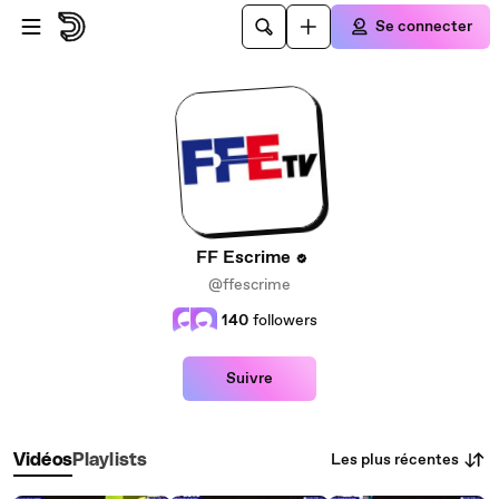
Passer au contenu principal
Se connecter
FF Escrime
@ffescrime
140
followers
Suivre
Les plus récentes
Vidéos
Playlists