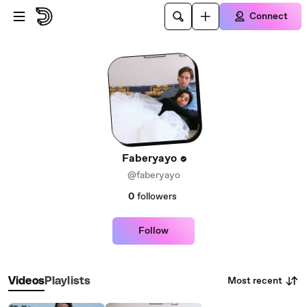
Skip to main content
Connect
Faberyayo
@faberyayo
0
followers
Follow
Most recent
Videos
Playlists