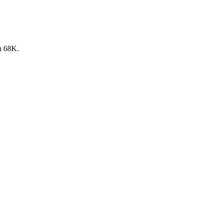
ận 68K.