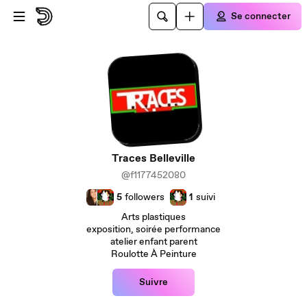
Passer au contenu principal
Se connecter
Traces Belleville
@f1177452080
5
followers
1
suivi
Arts plastiques
exposition, soirée performance
atelier enfant parent
Roulotte À Peinture
Suivre