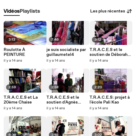
Les plus récentes
Vidéos
Playlists
3:13
7:46
3:12
Roulotte À
je suis socialiste par
T.R.A.C.E.S et le
PEINTURE
guillaumetel4
soutien de Déborah
Gentès
il y a 14 ans
il y a 14 ans
il y a 14 ans
2:59
2:58
2:20
T.R.A.C.E.S et La
T.R.A.C.E.S et le
T.R.A.C.E.S: projet à
20ème Chaise
soutien d'Agnès
l'école Pali Kao
Truchot
il y a 14 ans
il y a 14 ans
il y a 14 ans
6:38
3:10
3:02