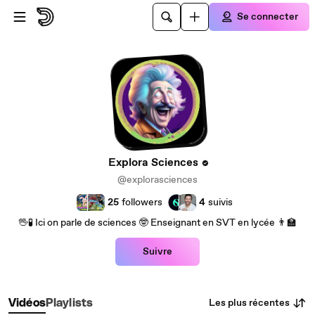
Passer au contenu principal
Se connecter
Explora Sciences
@explorasciences
25
followers
4
suivis
🖖🧪 Ici on parle de sciences 🤓 Enseignant en SVT en lycée 👨‍🏫
Suivre
Les plus récentes
Vidéos
Playlists