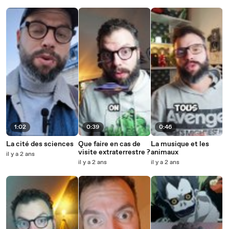
1:02
0:39
0:46
La cité des sciences
Que faire en cas de
La musique et les
visite extraterrestre ?
animaux
il y a 2 ans
il y a 2 ans
il y a 2 ans