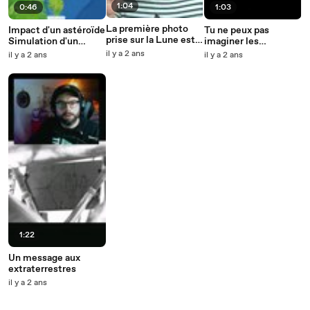
1:04
0:46
1:03
La première photo
Impact d'un astéroïde
Tu ne peux pas
prise sur la Lune est
Simulation d'un
imaginer les
celle du caca des
énorme crash
distances dans
il y a 2 ans
il y a 2 ans
il y a 2 ans
Astronautes
l'espace
1:22
Un message aux
extraterrestres
il y a 2 ans