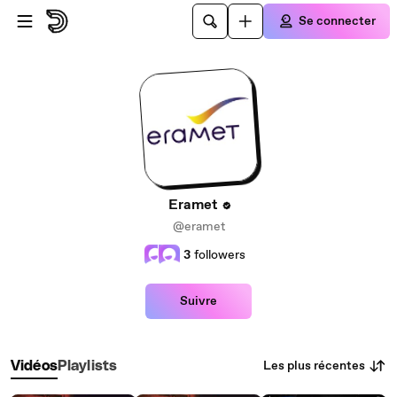
Passer au contenu principal
Se connecter
Eramet
@eramet
3
followers
Suivre
Les plus récentes
Vidéos
Playlists