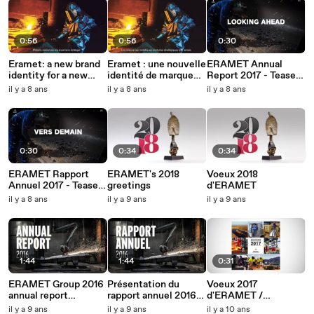
0:56
0:56
0:30
Eramet: a new brand
Eramet : une nouvelle
ERAMET Annual
identity for a new
identité de marque
Report 2017 - Teaser
leap forward
pour un nouvel élan
EN
il y a 8 ans
il y a 8 ans
il y a 8 ans
0:30
0:34
0:34
ERAMET Rapport
ERAMET's 2018
Voeux 2018
Annuel 2017 - Teaser
greetings
d'ERAMET
FR
il y a 8 ans
il y a 9 ans
il y a 9 ans
1:44
1:44
0:31
ERAMET Group 2016
Présentation du
Voeux 2017
annual report
rapport annuel 2016
d'ERAMET /
presentation
du groupe ERAMET
ERAMET's 2017
il y a 9 ans
il y a 9 ans
il y a 10 ans