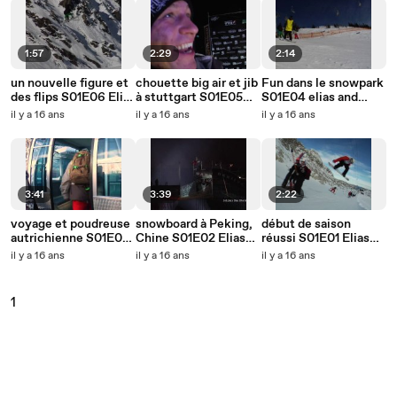
1:57
2:29
2:14
un nouvelle figure et
chouette big air et jib
Fun dans le snowpark
des flips S01E06 Elias
à stuttgart S01E05
S01E04 elias and
and friends
Elias and Friends
friends
il y a 16 ans
il y a 16 ans
il y a 16 ans
3:41
3:39
2:22
voyage et poudreuse
snowboard à Peking,
début de saison
autrichienne S01E03
Chine S01E02 Elias
réussi S01E01 Elias
Elias and Friends
and Friends
and Friends
il y a 16 ans
il y a 16 ans
il y a 16 ans
1