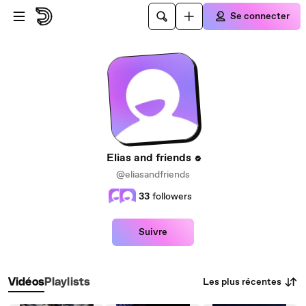
Passer au contenu principal
Se connecter
Elias and friends
@eliasandfriends
33
followers
Suivre
Les plus récentes
Vidéos
Playlists