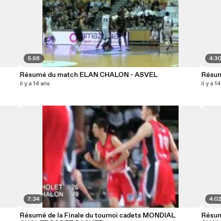
5:56
4:3
Résumé du match ELAN CHALON - ASVEL
Résu
il y a 14 ans
il y a 1
7:34
4:0
Résumé de la Finale du tournoi cadets MONDIAL
Résum