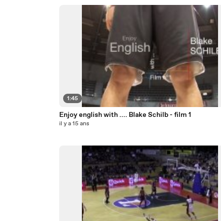
1:45
Enjoy english with .... Blake Schilb - film 1
il y a 15 ans