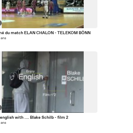
mé du match ELAN CHALON - TELEKOM BÖNN
4 ans
english with .... Blake Schilb - film 2
5 ans