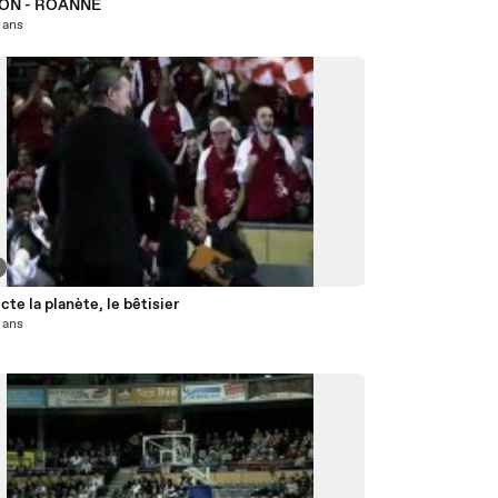
ON - ROANNE
4 ans
te la planète, le bêtisier
4 ans