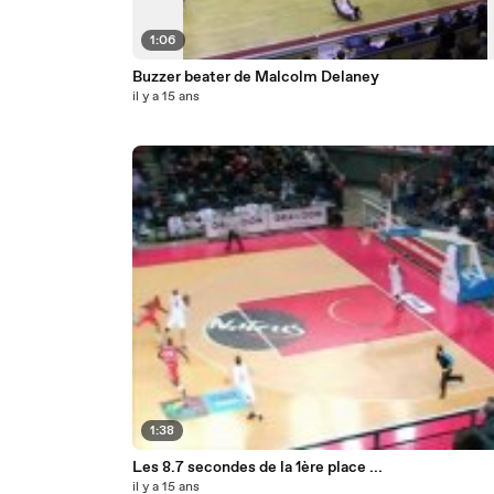
1:06
Buzzer beater de Malcolm Delaney
il y a 15 ans
1:38
Les 8.7 secondes de la 1ère place ...
il y a 15 ans