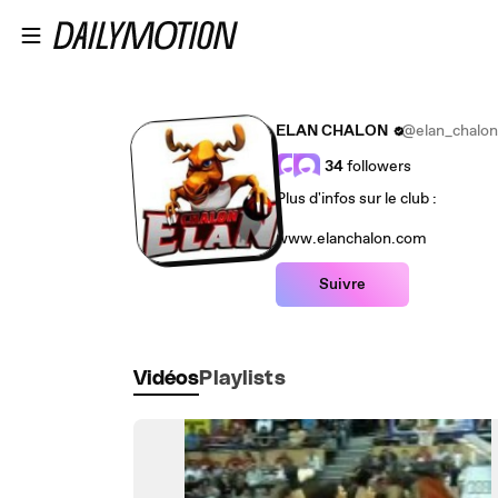
Passer au contenu principal
ELAN CHALON
@elan_chalon
34
followers
Plus d'infos sur le club :
www.elanchalon.com
Suivre
Vidéos
Playlists