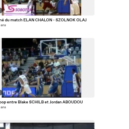
9
mé du match ELAN CHALON - SZOLNOK OLAJ
5 ans
2
 oop entre Blake SCHILB et Jordan ABOUDOU
5 ans