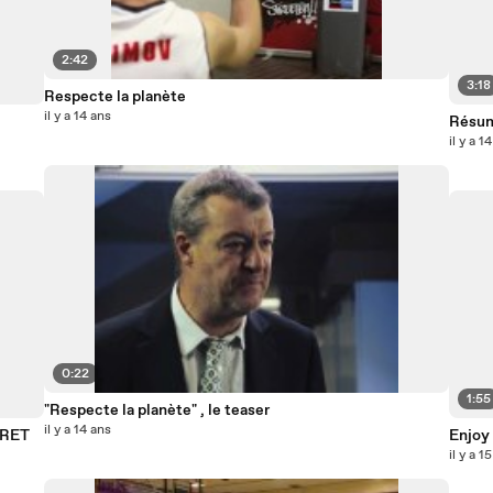
2:42
3:18
Respecte la planète
il y a 14 ans
Résu
il y a 1
0:22
1:55
"Respecte la planète" , le teaser
il y a 14 ans
IRET
Enjoy 
il y a 1