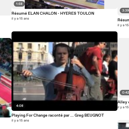
1:58
3:3
Résumé ELAN CHALON - HYERES TOULON
il y a 15 ans
Résu
il y a 1
0:4
Alley
4:08
il y a 1
Playing For Change raconté par ... Greg BEUGNOT
il y a 15 ans