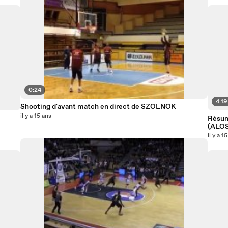
0:24
4:19
Shooting d'avant match en direct de SZOLNOK
il y a 15 ans
Résu
(ALO
il y a 1