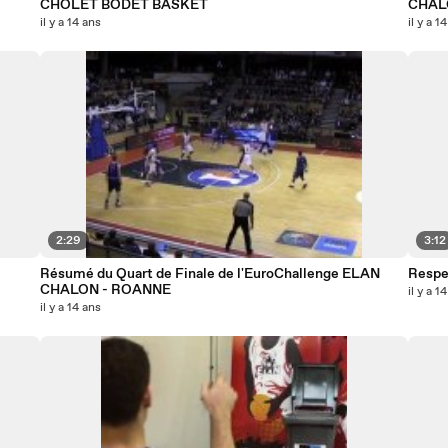
CHOLET BODET BASKET
CHAL
il y a 14 ans
il y a 1
2:29
3:12
Résumé du Quart de Finale de l'EuroChallenge ELAN
Respec
CHALON - ROANNE
il y a 1
il y a 14 ans