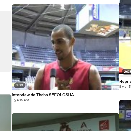
2:0
Repri
1:30
il y a 1
Interview de Thabo SEFOLOSHA
il y a 15 ans