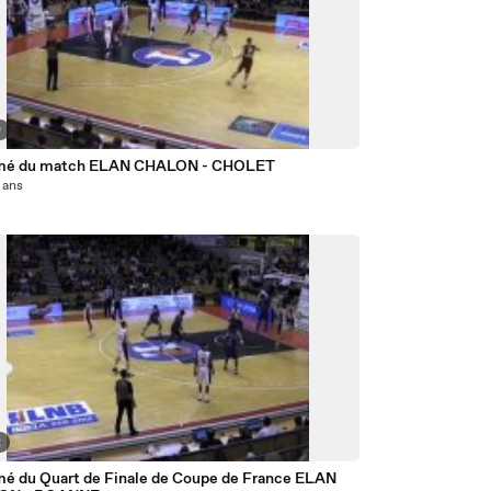
0
mé du match ELAN CHALON - CHOLET
4 ans
2
é du Quart de Finale de Coupe de France ELAN