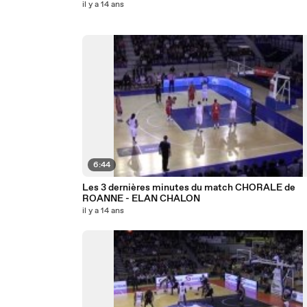
il y a 14 ans
6:44
Les 3 dernières minutes du match CHORALE de
ROANNE - ELAN CHALON
il y a 14 ans