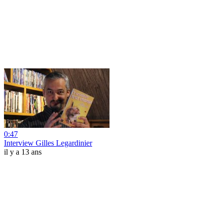
0:47
Interview Gilles Legardinier
il y a 13 ans