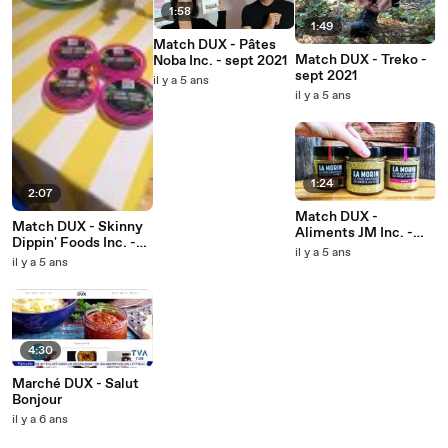
1:58
1:49
Match DUX - Pâtes
Match DUX - Treko -
Noba Inc. - sept 2021
sept 2021
il y a 5 ans
il y a 5 ans
1:24
2:07
Match DUX -
Match DUX - Skinny
Aliments JM Inc. -
Dippin' Foods Inc. -
sept 2021
il y a 5 ans
sept 2021
il y a 5 ans
4:30
Marché DUX - Salut
Bonjour
il y a 6 ans