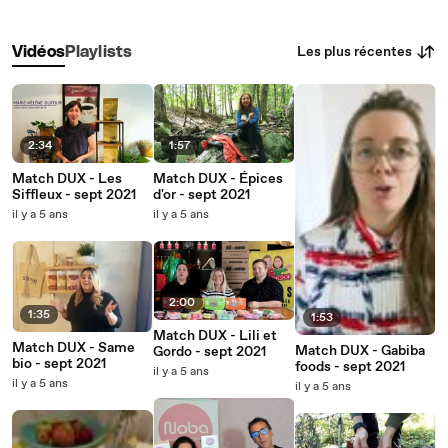
Les plus récentes
Vidéos
Playlists
2:34
1:57
Match DUX - Les
Match DUX - Épices
Siffleux - sept 2021
d'or - sept 2021
il y a 5 ans
il y a 5 ans
2:00
1:35
1:53
Match DUX - Lili et
Match DUX - Same
Match DUX - Gabiba
Gordo - sept 2021
bio - sept 2021
foods - sept 2021
il y a 5 ans
il y a 5 ans
il y a 5 ans