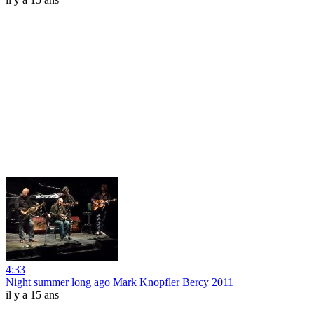
4:33
Night summer long ago Mark Knopfler Bercy 2011
il y a 15 ans