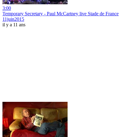
3:00
Temporary Secretary - Paul McCartney live Stade de France
11juin2015
il y a 11 ans