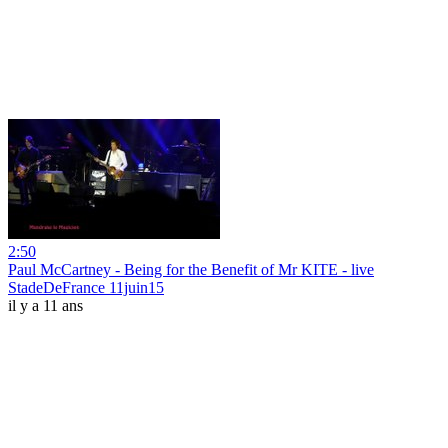
2:50
Paul McCartney - Being for the Benefit of Mr KITE - live
StadeDeFrance 11juin15
il y a 11 ans