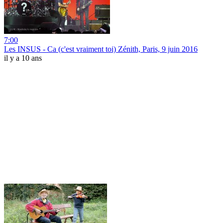
7:00
Les INSUS - Ca (c'est vraiment toi) Zénith, Paris, 9 juin 2016
il y a 10 ans