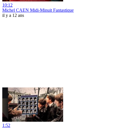
10:12
Michel CAEN Midi-Minuit Fantastique
il y a 12 ans
1:52