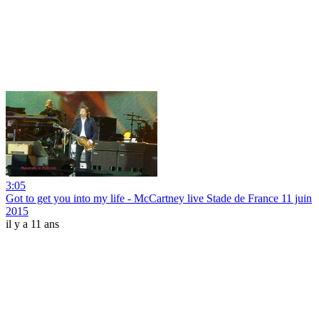
3:05
Got to get you into my life - McCartney live Stade de France 11 juin
2015
il y a 11 ans