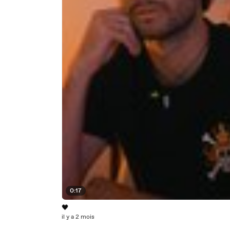
0:17
🖤
il y a 2 mois