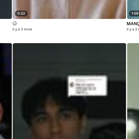
0:22
1:58
🥴
MANQ
il y a 3 mois
il y a 3