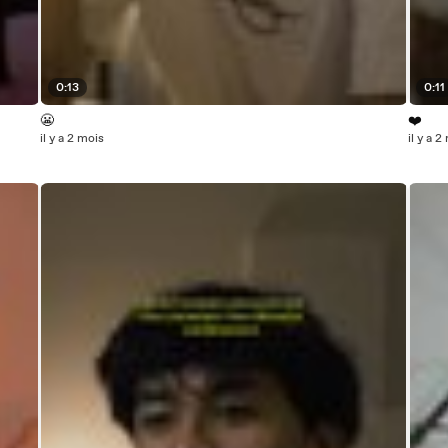
0:13
0:11
😬
❤️‍
il y a 2 mois
il y a 2