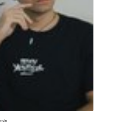
9
 mois