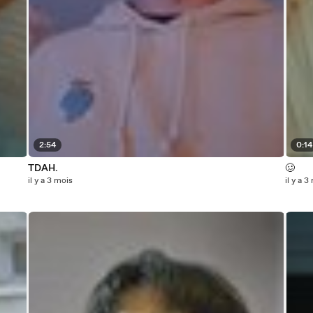
2:54
0:14
TDAH.
🥴
il y a 3 mois
il y a 3