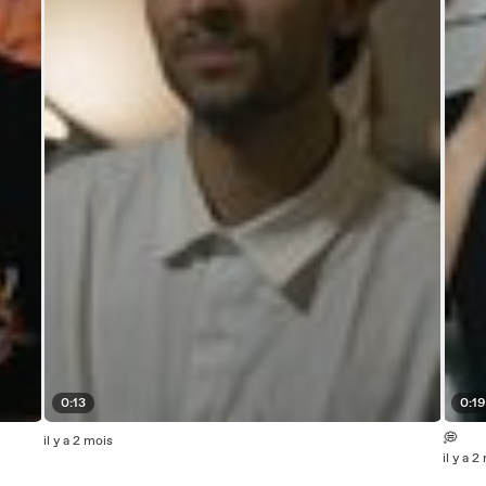
0:13
0:1
💭
il y a 2 mois
il y a 2