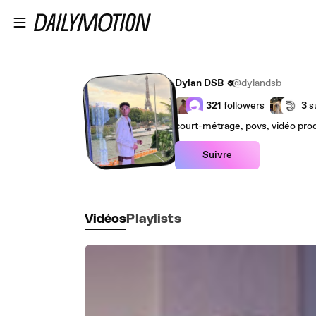
Passer au contenu principal
Dylan DSB
@dylandsb
321
followers
3
s
court-métrage, povs, vidéo produ
Suivre
Vidéos
Playlists