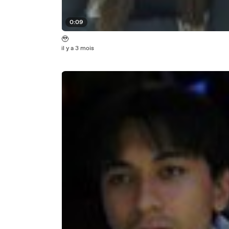
0:09
🥹
il y a 3 mois