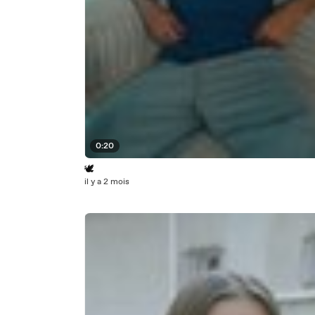
0:20
🕊️
il y a 2 mois