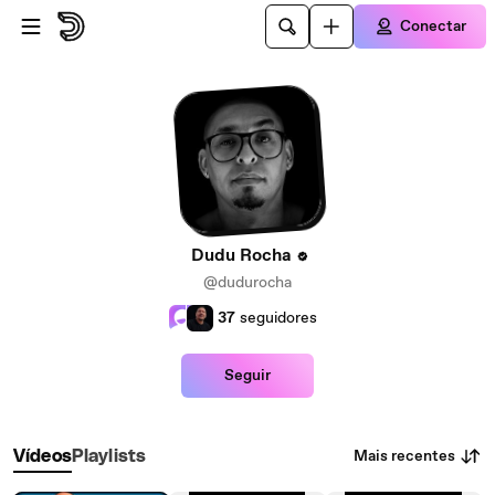
Ir para o conteúdo principal
Conectar
Dudu Rocha
@dudurocha
37
seguidores
Seguir
Mais recentes
Vídeos
Playlists