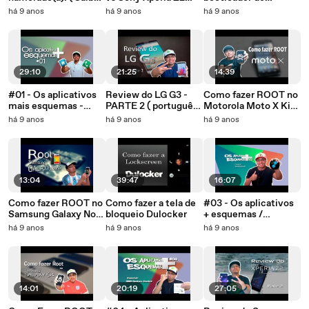
onde seu parceiro
(Comparativo)
Motorola Moto X.
há 9 anos
há 9 anos
há 9 anos
está e o que ele está
PARTE 2
fazendo).
29:10
21:25
14:39
#01 - Os aplicativos
Review do LG G3 -
Como fazer ROOT no
mais esquemas -
PARTE 2 ( português)
Motorola Moto X Kit
(personalização)
D855P
Kat e Lollipop
há 9 anos
há 9 anos
há 9 anos
13:04
39:47
16:07
Como fazer ROOT no
Como fazer a tela de
#03 - Os aplicativos
Samsung Galaxy Note
bloqueio Dulocker
+ esquemas /
3, Note 3 NEO e todas
Especial Swipepad
há 9 anos
há 9 anos
há 9 anos
as suas variantes.
14:01
20:19
27:05