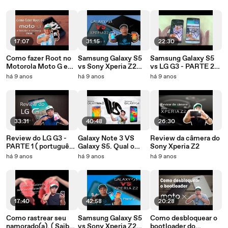
dispositivo que só a
sensação!
gente mostrou
17:07
31:15
22:30
Como fazer Root no
Samsung Galaxy S5
Samsung Galaxy S5
Motorola Moto G e
vs Sony Xperia Z2
vs LG G3 - PARTE 2
instalar o recovery
(Comparativo)
(Comparativo)
há 9 anos
há 9 anos
há 9 anos
CWM .
PARTE 1
33:31
40:48
26:30
Review do LG G3 -
Galaxy Note 3 VS
Review da câmera do
PARTE 1 ( português)
Galaxy S5. Qual o
Sony Xperia Z2
D855P
melhor? qual
há 9 anos
há 9 anos
há 9 anos
comprar?
17:40
42:58
20:28
Como rastrear seu
Samsung Galaxy S5
Como desbloquear o
namorado(a). ( Saiba
vs Sony Xperia Z2
bootloader do